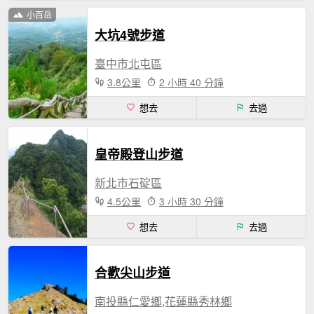
小百岳
大坑4號步道
臺中市北屯區
3.8公里
2 小時 40 分鐘
想去
去過
皇帝殿登山步道
新北市石碇區
4.5公里
3 小時 30 分鐘
想去
去過
合歡尖山步道
南投縣仁愛鄉,花蓮縣秀林鄉