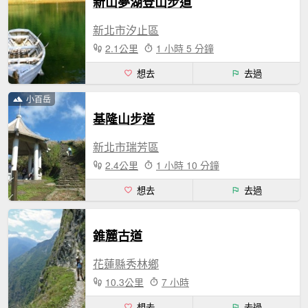
新山夢湖登山步道
新北市汐止區
2.1公里
1 小時 5 分鐘
想去
去過
小百岳
基隆山步道
新北市瑞芳區
2.4公里
1 小時 10 分鐘
想去
去過
錐麓古道
花蓮縣秀林鄉
10.3公里
7 小時
想去
去過