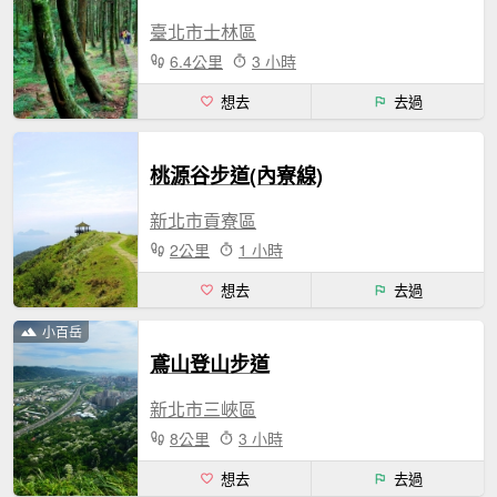
臺北市士林區
6.4公里
3 小時
想去
去過
桃源谷步道(內寮線)
新北市貢寮區
2公里
1 小時
想去
去過
小百岳
鳶山登山步道
新北市三峽區
8公里
3 小時
想去
去過