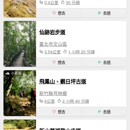
0.4公里
30 分鐘
想去
去過
仙跡岩步道
臺北市文山區
3.54公里
1 小時 20 分鐘
想去
去過
小百岳
飛鳳山、觀日坪古道
新竹縣芎林鄉
6公里
2 小時 40 分鐘
想去
去過