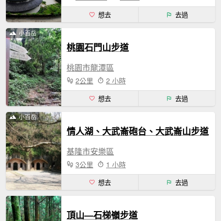
想去
去過
小百岳
桃園石門山步道
桃園市龍潭區
2公里
2 小時
想去
去過
小百岳
情人湖、大武崙砲台、大武崙山步道
基隆市安樂區
3公里
1 小時
想去
去過
頂山—石梯嶺步道