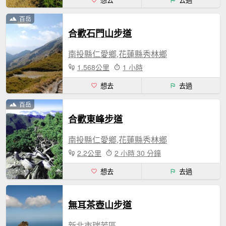
想去
去過
百岳
合歡石門山步道
南投縣仁愛鄉,花蓮縣秀林鄉
1.568公里
1 小時
想去
去過
百岳
合歡東峰步道
南投縣仁愛鄉,花蓮縣秀林鄉
2.2公里
2 小時 30 分鐘
想去
去過
無耳茶壺山步道
新北市瑞芳區