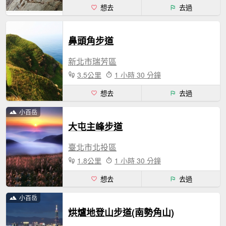
想去
去過
鼻頭角步道
新北市瑞芳區
3.5公里
1 小時 30 分鐘
想去
去過
小百岳
大屯主峰步道
臺北市北投區
1.8公里
1 小時 30 分鐘
想去
去過
小百岳
烘爐地登山步道(南勢角山)