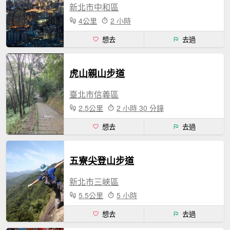
新北市中和區
4公里
2 小時
想去
去過
虎山親山步道
臺北市信義區
2.5公里
2 小時 30 分鐘
想去
去過
五寮尖登山步道
新北市三峽區
5.5公里
5 小時
想去
去過