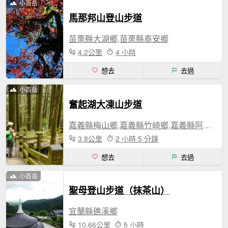
小百岳
馬那邦山登山步道
苗栗縣大湖鄉,苗栗縣泰安鄉
4.2公里
4 小時
想去
去過
小百岳
奮起湖大凍山步道
嘉義縣梅山鄉,嘉義縣竹崎鄉,嘉義縣阿里山鄉
3.8公里
2 小時 5 分鐘
想去
去過
小百岳
聖母登山步道（抹茶山）
宜蘭縣礁溪鄉
10.66公里
5 小時