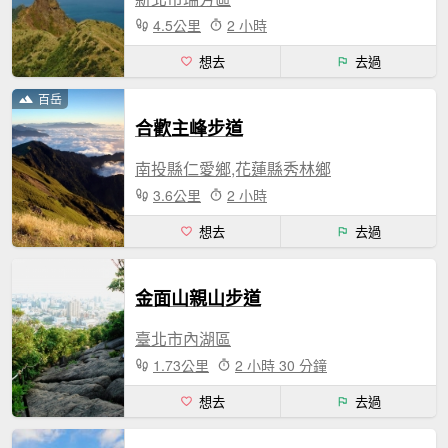
4.5公里
2 小時
想去
去過
百岳
合歡主峰步道
南投縣仁愛鄉,花蓮縣秀林鄉
3.6公里
2 小時
想去
去過
金面山親山步道
臺北市內湖區
1.73公里
2 小時 30 分鐘
想去
去過