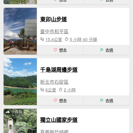
東卯山步道
臺中市和平區
15.4公里
5 小時 40 分鐘
想去
去過
千島湖周邊步道
新北市石碇區
6公里
2 小時
想去
去過
小百岳
獨立山國家步道
嘉義縣竹崎鄉