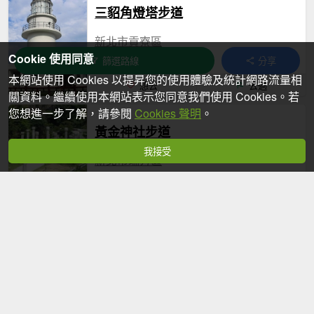
三貂角燈塔步道
新北市貢寮區
Cookie 使用同意
1.4公里
40 分鐘
篩選路線
分享
本網站使用 Cookies 以提昇您的使用體驗及統計網路流量相
想去
去過
關資料。繼續使用本網站表示您同意我們使用 Cookies。若
您想進一步了解，請參閱
Cookies 聲明
。
黃金神社步道
我接受
新北市瑞芳區
1.2公里
30 分鐘
想去
去過
百岳
奇萊南峰步道、南華山步道(奇萊南華)
南投縣仁愛鄉,花蓮縣秀林鄉
37.2公里
2 天