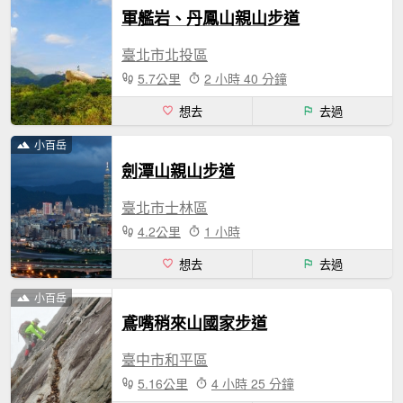
軍艦岩、丹鳳山親山步道
臺北市北投區
5.7公里
2 小時 40 分鐘
想去
去過
小百岳
劍潭山親山步道
臺北市士林區
4.2公里
1 小時
想去
去過
小百岳
鳶嘴稍來山國家步道
臺中市和平區
5.16公里
4 小時 25 分鐘