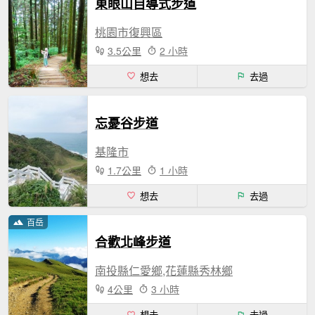
東眼山自導式步道
桃園市復興區
3.5公里
2 小時
想去
去過
忘憂谷步道
基隆市
1.7公里
1 小時
想去
去過
百岳
合歡北峰步道
南投縣仁愛鄉,花蓮縣秀林鄉
4公里
3 小時