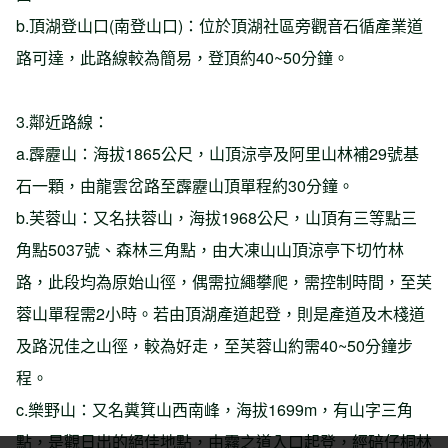
b.頂湖登山口(南登山口)：位於頂湖社區旁觀音石循產業道
路可達，此路線較為簡易，登頂約40~50分鐘。
3.鄰近路線：
a.霹靂山：海拔1865公尺，山頂涼亭及阿里山林補29號基
石一顆，由龍雲岔路至霹靂山頂單程約30分鐘。
b.芙蓉山：又名扶蓉山，海拔1968公尺，山頂有三等點三
角點5037號、森林三角點，由大凍山山頂涼亭下切竹林
路，此段均為原始山徑，偶需拉繩攀爬，需控制時間，至芙
蓉山單程需2小時。若由頂湖產道起登，則是產道及木棧道
及路況佳之山徑，較為好走，至芙蓉山約需40~50分鐘步
程。
c.樂野山：又名糞箕山西南峰，海拔1699m，有山字三角
點，是觀日出的絕佳地點，由霧之道入口起登，經碚仔桐林