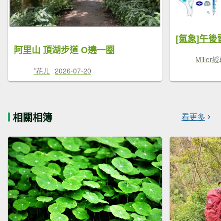
阿里山 頂湖步道 O遶一圈
Miller
*花ㄦ
2026-07-20
相關相簿
看更多