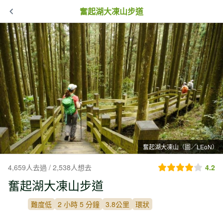
奮起湖大凍山步道
奮起湖大凍山（圖／LEoN）
4,659人去過 / 2,538人想去
4.2
奮起湖大凍山步道
難度低
2 小時 5 分鐘
3.8公里
環狀