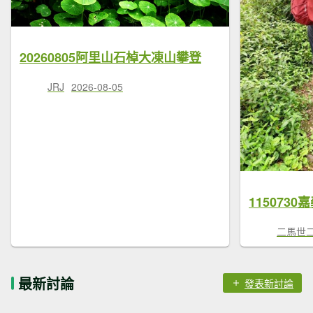
20260805阿里山石棹大凍山攀登
JRJ
2026-08-05
115073
二馬世
最新討論
發表新討論