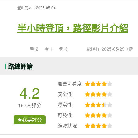
登山的人
2025-05-04
半小時登頂，路徑影片介紹
2
1
0
鄒順祥
2025-05-29回覆
路線評論
風景可看度
4.2
安全性
豐富性
167人評分
可及性
我要評分
維護狀況