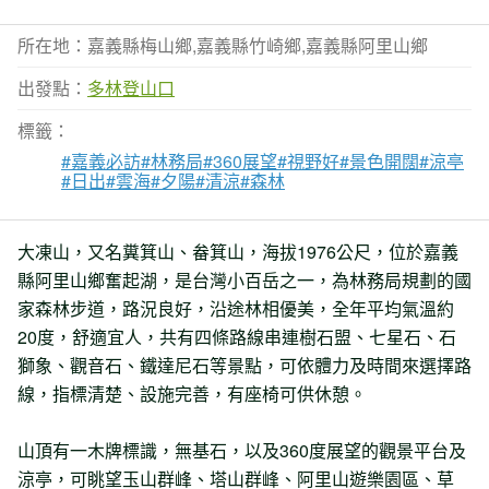
所在地：嘉義縣梅山鄉,嘉義縣竹崎鄉,嘉義縣阿里山鄉
出發點：
多林登山口
標籤：
#嘉義必訪
#林務局
#360展望
#視野好
#景色開闊
#涼亭
#日出
#雲海
#夕陽
#清涼
#森林
大凍山，又名糞箕山、畚箕山，海拔1976公尺，位於嘉義
縣阿里山鄉奮起湖，是台灣小百岳之一，為林務局規劃的國
家森林步道，路況良好，沿途林相優美，全年平均氣溫約
20度，舒適宜人，共有四條路線串連樹石盟、七星石、石
獅象、觀音石、鐵達尼石等景點，可依體力及時間來選擇路
線，指標清楚、設施完善，有座椅可供休憩。
山頂有一木牌標識，無基石，以及360度展望的觀景平台及
涼亭，可眺望玉山群峰、塔山群峰、阿里山遊樂園區、草