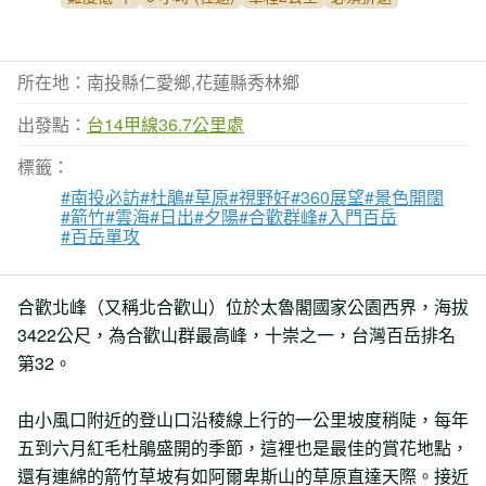
所在地：南投縣仁愛鄉,花蓮縣秀林鄉
出發點：
台14甲線36.7公里處
標籤：
#南投必訪
#杜鵑
#草原
#視野好
#360展望
#景色開闊
#箭竹
#雲海
#日出
#夕陽
#合歡群峰
#入門百岳
#百岳單攻
合歡北峰（又稱北合歡山）位於太魯閣國家公園西界，海拔
3422公尺，為合歡山群最高峰，十崇之一，台灣百岳排名
第32。
由小風口附近的登山口沿稜線上行的一公里坡度稍陡，每年
五到六月紅毛杜鵑盛開的季節，這裡也是最佳的賞花地點，
還有連綿的箭竹草坡有如阿爾卑斯山的草原直達天際。接近