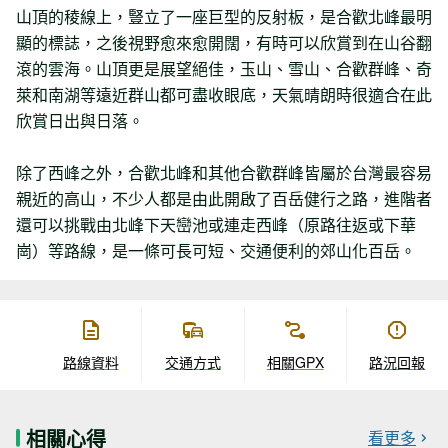
山頂的稜線上，豎立了一座巨型的反射板，是合歡北峰最明
顯的標誌，之後視野愈來愈開闊，有時可以欣賞到在山谷翻
滾的雲海。山頂更是展望絕佳，玉山、雪山、合歡群峰、奇
萊和南湖等遠近群山都可盡收眼底，天氣晴朗時很適合在此
欣賞日出與日落。
除了西峰之外，合歡北峰和其他合歡群峰皆屬於台灣最容易
親近的高山，不少人都是由此開啟了百岳健行之路，進階者
還可以挑戰由北峰下天巒池或連走西峰（原路往返或下華
崗）等路線，是一條可長可短、交通便利的郊山化百岳。
路線資料
交通方式
相關GPX
路況回報
相關心得
看更多