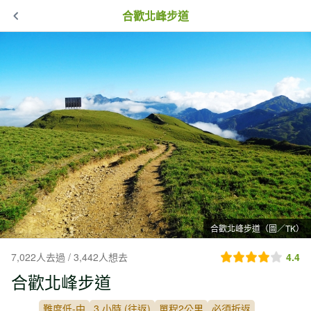
合歡北峰步道
合歡北峰步道（圖／TK）
7,022人去過 / 3,442人想去
4.4
合歡北峰步道
難度低-中
3 小時 (往返)
單程2公里
必須折返