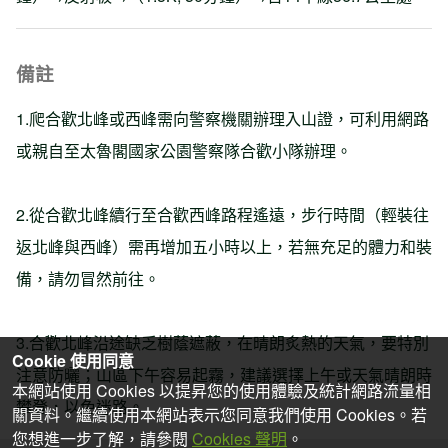
備註
1.爬合歡北峰或西峰需向警察機關辦理入山證，可利用網路
或親自至太魯閣國家公園警察隊合歡小隊辦理。
2.從合歡北峰續行至合歡西峰路程遙遠，步行時間（輕裝往
返北峰與西峰）需再增加五小時以上，若無充足的體力和裝
備，請勿冒然前往。
3.合歡北峰沿途缺乏樹蔭遮蔽，在晴朗炙熱的天氣，要特別
Cookie 使用同意
注意防曬；山區下午容易起霧，建議選擇上午或天氣晴朗時
本網站使用 Cookies 以提昇您的使用體驗及統計網路流量相
攀登，以免迷路。
關資料。繼續使用本網站表示您同意我們使用 Cookies。若
您想進一步了解，請參閱
Cookies 聲明
。