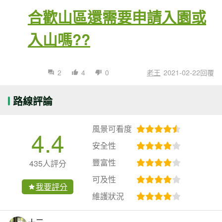
合歡山區還需要申請入園或
入山嗎??
2
4
0
老王
2021-02-22回覆
路線評論
風景可看度
4.4
安全性
豐富性
435人評分
可及性
我要評分
維護狀況