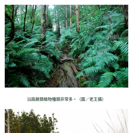
沿路蕨類植物種類非常多。（圖／老王攝）