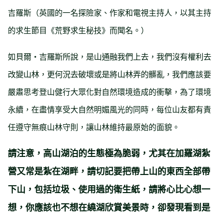
吉羅斯（英國的一名探險家、作家和電視主持人，以其主持
的求生節目《荒野求生秘技》而聞名。）
貝爾‧吉羅斯所說，是山通融我們上去，我們沒有權利去
如
改變山林，更何況去破壞或是將山林弄的髒亂，
我們應該要
嚴肅思考登山健行大眾化對自然環境造成的衝擊，為了環境
永續，在盡情享受大自然明媚風光的同時，每位山友都有責
任遵守無痕山林守則，讓山林維持最原始的面貌。
請注意，
高山湖泊的生態極為脆弱，尤其在加羅湖紮
營又常是紮在湖畔，
請切記要把帶上山的東西全部帶
下山，包括垃圾、使用過的衛生紙，請將心比心想一
想，你應該也不想在繞湖欣賞美景時，卻發現看到是