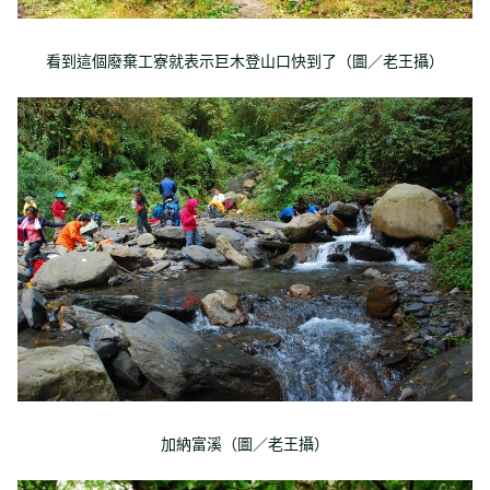
看到這個廢棄工寮就表示巨木登山口快到了（圖／老王攝）
加納富溪（圖／老王攝）