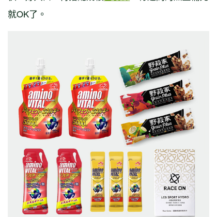
就OK了。