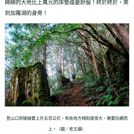
綿綿的大地比上萬元的床墊還要舒服！終於終於，來
到加羅湖的身旁！
登山口到稜線要上升五百公尺，有些地方傾斜度很大，需要拉繩而
上。（圖／老王攝）