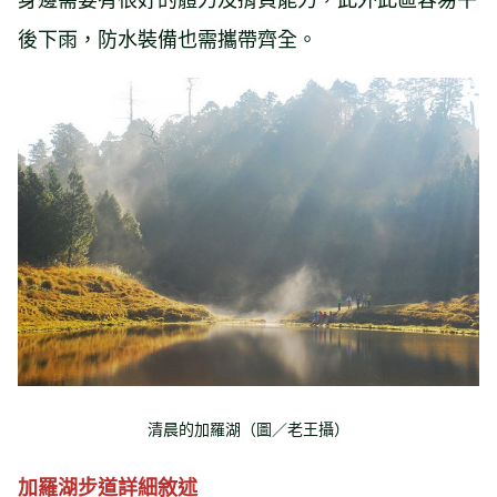
後下雨，防水裝備也需攜帶齊全。
清晨的加羅湖（圖／老王攝）
加羅湖步道詳細敘述