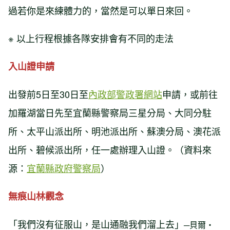
過若你是來練體力的，當然是可以單日來回。
※ 以上行程根據各隊安排會有不同的走法
入山證申請
出發前5日至30日至
內政部警政署網站
申請，或前往
加羅湖當日先至宜蘭縣警察局三星分局、大同分駐
所、太平山派出所、明池派出所、蘇澳分局、澳花派
出所、碧候派出所，任一處辦理入山證。（資料來
源：
宜蘭縣政府警察局
）
無痕山林觀念
「我們沒有征服山，是山通融我們溜上去」
─貝爾‧