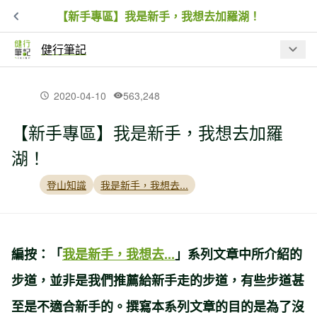
【新手專區】我是新手，我想去加羅湖！
健行筆記
最新文章
2020-04-10
563,248
【新手專區】我是新手，我想去加羅
【入園資訊】因應巴威颱風來襲，林業
湖！
保育署預警性休園、暫停開放資訊
登山知識
我是新手，我想去...
夏日虎頭蜂出沒！瑞芳 3 處步道封閉，
戶外遇虎頭蜂處置 SOP
編按：
「
我是新手，我想去...
」系列文章中所介紹的
【品牌動態】BBC EARTH 進駐高雄夢
步道，並非是我們推薦給新手走的步道，有些步道甚
時代！台灣山林汲取靈感限定系列、專
屬限定商品同步開賣
至是不適合新手的。撰寫本系列文章的目的是為了沒