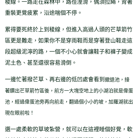
稜線。一路走在森林中，路徑溼滑，偶須拉繩，背著
重裝更覺疲累，沿途喘個不停。
累得要死終於上到稜線，但進入高過人頭的芒草箭竹
區更是難走，如果你不是穿雨鞋而是穿著登山鞋走這
段超級泥濘的路，一個不小心就會讓鞋子和褲子變成
泥土色、甚至還很容易滑倒。
一邊忙著撥芒草、再右邊的低凹處會看到
撤退池，接
著
鑽出芒草箭竹區後，前方一大塊空地上的小湖泊就是偉蛋
池，經過偉蛋池旁再向前走，翻過個小小的坡，加羅湖就出
現在眼前啦！
選一處柔軟的草坡紮營，就可以在這裡睡個好覺，軟