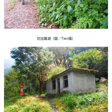
往加羅湖（圖／Tien攝）