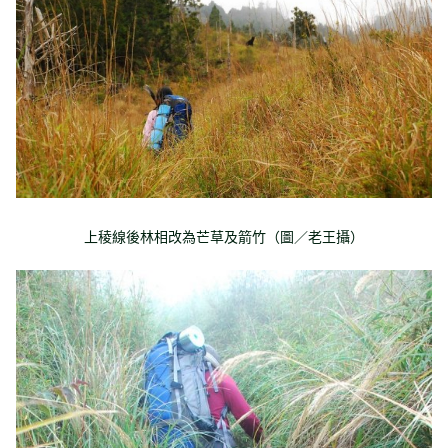
上稜線後林相改為芒草及箭竹（圖／老王攝）