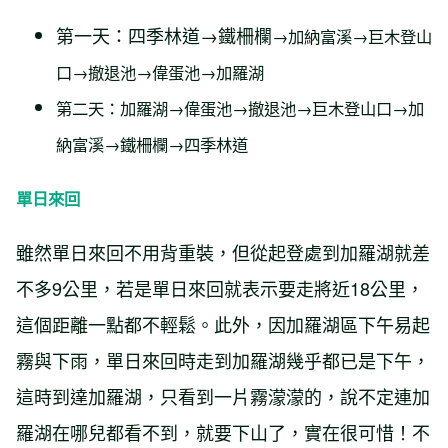
第一天：四季林道→鐵柵欄
→加納富溪→巨木登山
口→撤退池→偉蛋池→加羅湖
第二天：加羅湖→偉蛋池→撤退池→巨木登山口→加
納富溪→鐵柵欄→四季林道
單日來回
雖然單日來回不用背重裝，但從起登處到加羅湖就差
不多9公里，若是單日來回就表示要走將近18公里，
這個距離一點都不輕鬆。此外，因加羅湖區下午易起
霧與下雨，單日來回時走到加羅湖幾乎都已是下午，
這時到達加羅湖，只看到一片霧濛濛的，說不定連加
羅湖在哪兒都看不到，就要下山了，實在很可惜！不