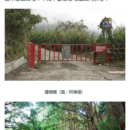
鐵柵欄（圖／阿棟攝）