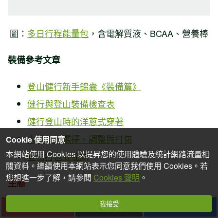
圖：
多日行程能量包
，含電解質液、BCAA、營養棒
裝備參考文章
登山健行新手錦囊《裝備篇》
健行與登山裝備檢查表
健行登山時的洋蔥式穿著
大背包的選擇、調整與打包
Cookie 使用同意
本網站使用 Cookies 以提昇您的使用體驗及統計網路流量相
登山打包五祕訣
關資料。繼續使用本網站表示您同意我們使用 Cookies。若
您想進一步了解，請參閱
Cookies 聲明
。
生態
我接受
下一篇
收藏
分享
動物