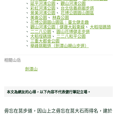
延平河濱公園
觀山河濱公園
彩虹河濱公園
台北信義商圈步道
景美河濱公園
花博公園圓山園區
美崙公園
林森公園
花博公園圓山園區｜臺北健走趣
觀山河濱公園｜健康大榖東線
大稻埕碼頭
二二八公園
圓山花博健走步道
大稻埕碼頭
二二八和平公園
三重大都會公園
舉峰挑戰道（劍潭山親山步道）
相關山岳
劍潭山
本文為網友的心得，以下內容不代表健行筆記立場。
毋忘在莒步道，因山上之毋忘在莒大石而得名，建於