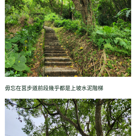
毋忘在莒步道前段幾乎都是上坡水泥階梯