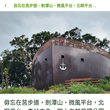
毋忘在莒步道，劍潭山，微風平台，北眼平台，森林方舟，圓山自然景觀公園（兒童舊樂園），圓山貝塚考古遺址，北門（承恩門），台北郵局，小南門，撫台街洋樓，西門紅樓，西本願寺，中正紀念堂，景福門（東門）
毋忘在莒步道，劍潭山，微風平台，北