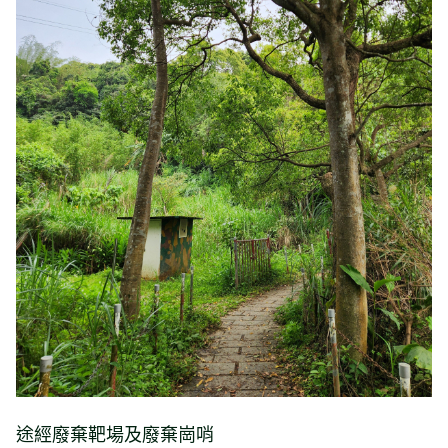
途經廢棄靶場及廢棄崗哨