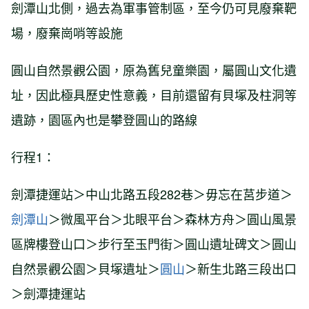
劍潭山北側，過去為軍事管制區，至今仍可見廢棄靶
場，廢棄崗哨等設施
圓山自然景觀公園，原為舊兒童樂園，屬圓山文化遺
址，因此極具歷史性意義，目前還留有貝塚及柱洞等
遺跡，園區內也是攀登圓山的路線
行程1：
劍潭捷運站＞中山北路五段282巷＞毋忘在莒步道＞
劍潭山
＞微風平台＞北眼平台＞森林方舟＞圓山風景
區牌樓登山口
＞步行至玉門街＞圓山遺址碑文＞圓山
自然景觀公園＞貝塚遺址＞
圓山
＞新生北路三段出口
＞劍潭捷運站