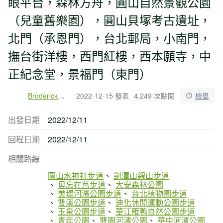
眼平台，森林方舟，圓山自然景觀公園
（兒童舊樂園），圓山貝塚考古遺址，
北門（承恩門），台北郵局，小南門，
撫台街洋樓，西門紅樓，西本願寺，中
正紀念堂，景福門（東門）
Broderick戶外旅行
2022-12-15 發表
4,249 次點閱
檢舉
出發日期
2022/12/11
回程日期
2022/12/11
相關路線
圓山水神社步道
劍潭山親山步道
毋忘在莒步道
大安森林公園
美堤河濱公園步道
台北植物園步道
雙溪公園步道
迪化休閒運動公園步道
玉泉公園步道
華江雁鴨自然公園步道
青年公園
雙園河濱公園
華中河濱公園