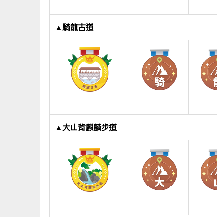
▲騎龍古道
▲大山背麒麟步道