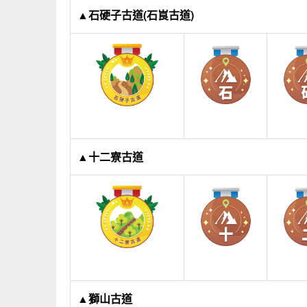
▲石硬子古道(石峎古道)
▲十二寮古道
▲獅山古道