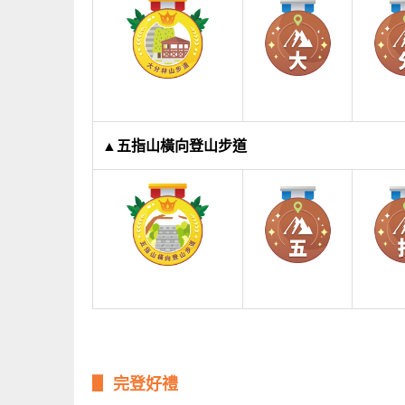
▲五指山橫向登山步道
▋ 完登好禮