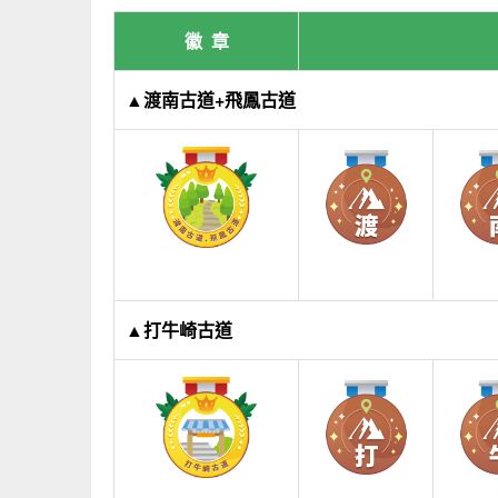
徽 章
▲渡南古道+飛鳳古道
▲打牛崎古道