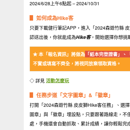
2024/6/28上午6點起 – 2024/10/31
▋ 如何成為Hike客
只要下載健行筆記APP，進入「2024森遊竹縣 
認送出後，你就能成為
Hike客
，開始選擇你想挑戰
★
本「報名資訊」將做為
「紙本完登證書」、
不實或填寫不齊全，將視同放棄領取資格。
◇ 詳見
活動怎麼玩
▋
任務步道「文字圖章」&「徽章」
打開「2024森遊竹縣 皮皮獅Hike客任務」
圖章」與「徽章」埋設點，只要跟著路線走，不
處，手機還會自動抓取、累計成績，讓你輕鬆完