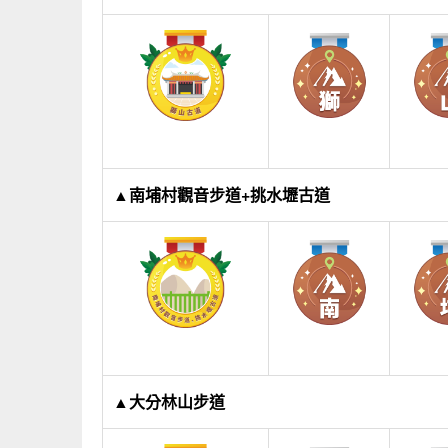
▲南埔村觀音步道+挑水壢古道
▲大分林山步道