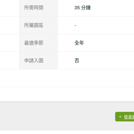
所需時間
35 分鐘
所屬園區
-
最適季節
全年
申請入園
否
發表