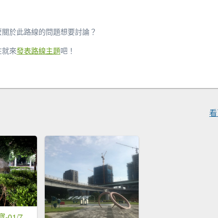
麼關於此路線的問題想要討論？
在就來
發表路線主題
吧！
看
[全臺走路趣尋寶-01/71] 2023_0907_八二三紀念公園