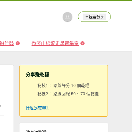
我要分享
 森遊竹縣
微笑山線縱走尋寶集章
分享賺乾糧
祕技1： 路線評分 10 個乾糧
祕技2： 路線回報 50 ~ 70 個乾糧
享
什麼是乾糧?