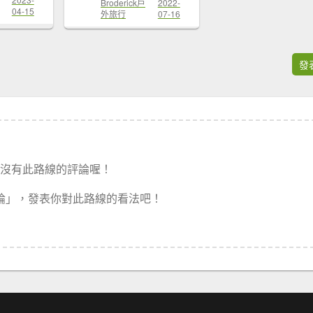
Broderick戶
2022-
04-15
外旅行
07-16
發
沒有此路線的評論喔！
論」，發表你對此路線的看法吧！