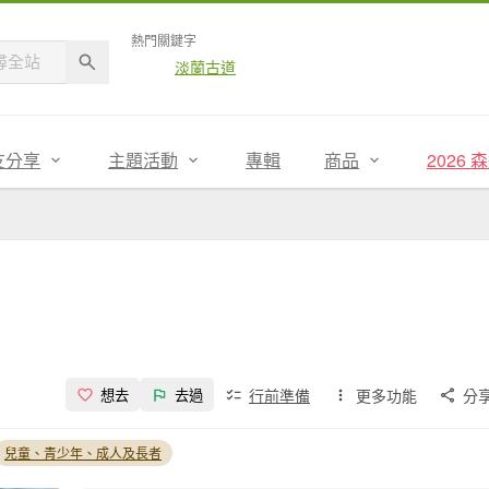
熱門關鍵字
淡蘭古道
友分享
主題活動
專輯
商品
2026
行前準備
更多功能
分
想去
去過
兒童、青少年、成人及長者