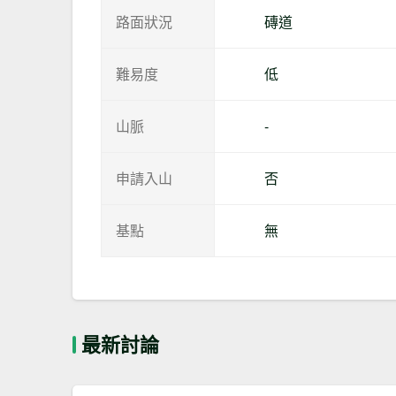
路面狀況
磚道
難易度
低
山脈
-
申請入山
否
基點
無
最新討論