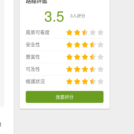
路線評鑑
3.5
3人評分
風景可看度
安全性
豐富性
可及性
維護狀況
我要評分
，
的