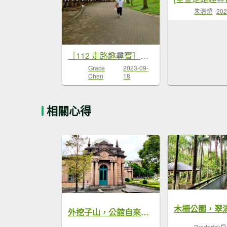
朱清榮
202
［112 走路趣尋寶］（13）：八二三紀念公園
Grace
2023-09-
Chen
18
相關心得
外挖子山，公館自來水園區，小觀音山登山步道，寶藏巖藝術村，水源町公園
Broderick戶