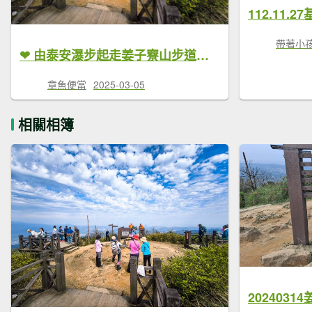
帶著小
❤ 由泰安瀑步起走姜子竂山步道，上旗尾崙山、姜子寮山賞360度美景後，沿姜子寮溪下絕壁步道出
章魚便當
2025-03-05
相關相簿