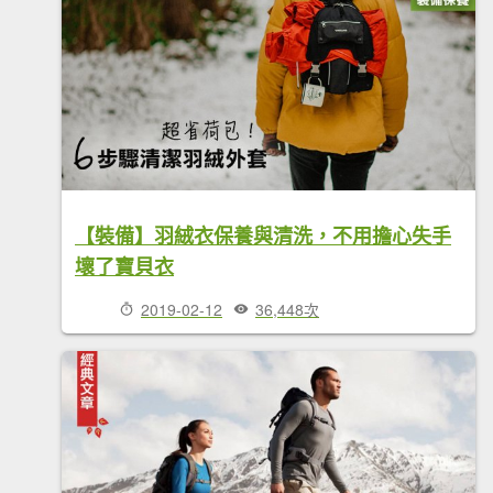
【裝備】羽絨衣保養與清洗，不用擔心失手
壞了寶貝衣
2019-02-12
36,448次