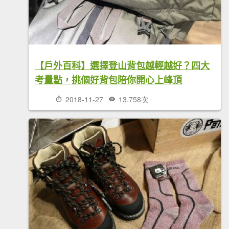
【戶外百科】選擇登山背包越輕越好？四大
考量點，挑個好背包陪你開心上峰頂
2018-11-27
13,758次