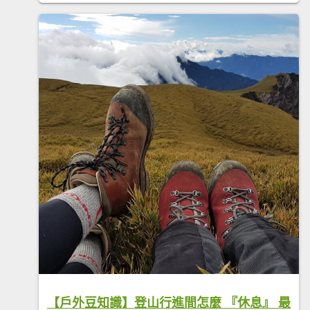
【戶外豆知識】登山行進間怎麼 『休息』 最