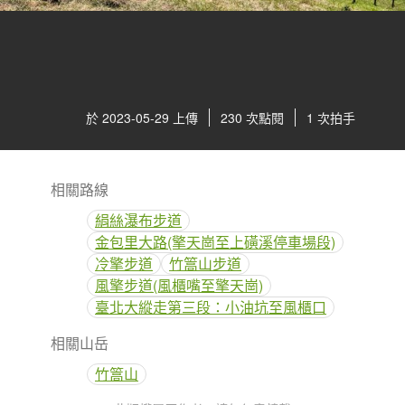
於 2023-05-29 上傳
230 次點閱
1 次拍手
相關路線
絹絲瀑布步道
金包里大路(擎天崗至上磺溪停車場段)
冷擎步道
竹篙山步道
風擎步道(風櫃嘴至擎天崗)
臺北大縱走第三段：小油坑至風櫃口
相關山岳
竹篙山