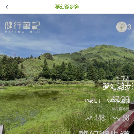
夢幻湖步道
夢幻湖步
13次拍手
6,822次點閱