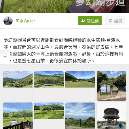
阿水Walter
關注他
檢舉
夢幻湖觀景台可以近距離看到瀕臨絕種的水生蕨類-台灣水
韭，而寂靜的湖光山色，最適合冥想、發呆的好去處。七星
公園遼闊廣大的草坪上適合團體遊戲、野餐，由於這裡有廁
所，也是登七星山前、後很適宜的休憩場所。