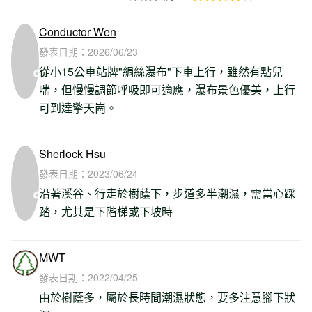
Conductor Wen
發表日期：
2026/06/23
從小15公車站牌"絹絲瀑布"下車上行，雖然有點兒
喘，但慢慢調節呼吸即可適應，瀑布景色優美，上行
可到達擎天崗。
Sherlock Hsu
發表日期：
2023/06/24
沿著溪谷、行走於樹蔭下，步道多半潮濕，需當心踩
踏，尤其是下階梯或下坡時
MWT
發表日期：
2022/04/25
由於樹蔭多，屬於長時間潮濕狀態，要多注意腳下狀