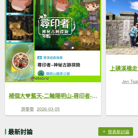
Jen Tsa
補個大💙藍天-二輪陽明山-尋印者-神秘古蹟探險12條步道
游雯雯
2026-03-05
最新討論
發表新討論