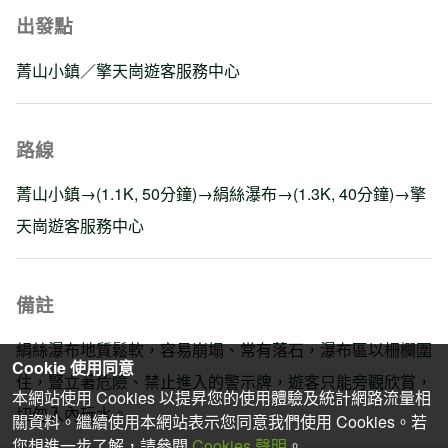
出發點
菁山小鎮／擎天崗遊客服務中心
路線
菁山小鎮→(1.1K, 50分鐘)→絹絲瀑布→(1.3K, 40分鐘)→擎
天崗遊客服務中心
備註
絹絲瀑布地質鬆軟，容易崩塌、常有落石，瀑布區以柵欄圍
Cookie 使用同意
住，豎立著危險、禁止進入的警示牌，遊客只能旁觀欣賞，
本網站使用 Cookies 以提昇您的使用體驗及統計網路流量相
切勿入內玩水。
關資料。繼續使用本網站表示您同意我們使用 Cookies。若
您想進一步了解，請參閱
Cookies 聲明
。