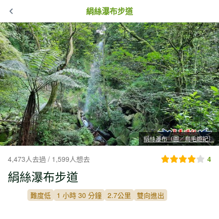
絹絲瀑布步道
絹絲瀑布（圖／鳥毛遊記）
4,473人去過 / 1,599人想去
4
絹絲瀑布步道
難度低
1 小時 30 分鐘
2.7公里
雙向進出