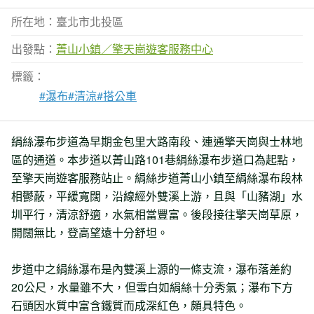
所在地：臺北市北投區
出發點：
菁山小鎮／擎天崗遊客服務中心
標籤：
#瀑布
#清涼
#搭公車
絹絲瀑布步道為早期金包里大路南段、連通擎天崗與士林地
區的通道。本步道以菁山路101巷絹絲瀑布步道口為起點，
至擎天崗遊客服務站止。絹絲步道菁山小鎮至絹絲瀑布段林
相鬱蔽，平緩寬闊，沿線經外雙溪上游，且與「山豬湖」水
圳平行，清涼舒適，水氣相當豐富。後段接往擎天崗草原，
開闊無比，登高望遠十分舒坦。
步道中之絹絲瀑布是內雙溪上源的一條支流，瀑布落差約
20公尺，水量雖不大，但雪白如絹絲十分秀氣；瀑布下方
石頭因水質中富含鐵質而成深紅色，頗具特色。