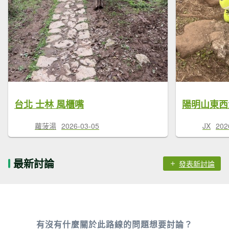
台北 士林 風櫃嘴
陽明山東西
蘿菠湯
2026-03-05
JX
202
最新討論
發表新討論
有沒有什麼關於此路線的問題想要討論？