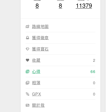
8
8
11379
路線地圖
獲得徽章
獲得寶石
收藏
2
心得
66
相簿
0
GPX
0
關於我