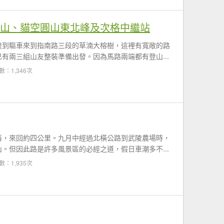
圓山、貓空圓山東北峰及次格中繼站
流到驅車來到指南路三段的草湳大榕樹，這裡有寬敞的路
有兩三組山友整裝準備出發。因為馬路兩端都有登山...
數：1,346次
落，來回約四公里。九月中經過北橫公路到武陵農場時，
。但因此路是許多風景區的必經之道，假日車潮多不...
數：1,935次