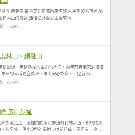
錐山
展望,生態豐富,最重要的是寬敞平坦好走,幾乎沒有落差,坡
和高山的景觀,難怪沿路看到山友席地...
數：4,929次
、鹿林山、麟趾山
使走到鐵腿、走到遇見大雷雨也不悔。兩年前特地來到塔塔
早晨的東埔晴空萬里，讓人安心許多。不過就因...
數：2,252次
峰 奧山步道
花廊步道走走。這裡由陡水泥鄉道桐花林步道、樹根路奧
，和另外一個小O型的樟樹步道所組成，不但有一枚...