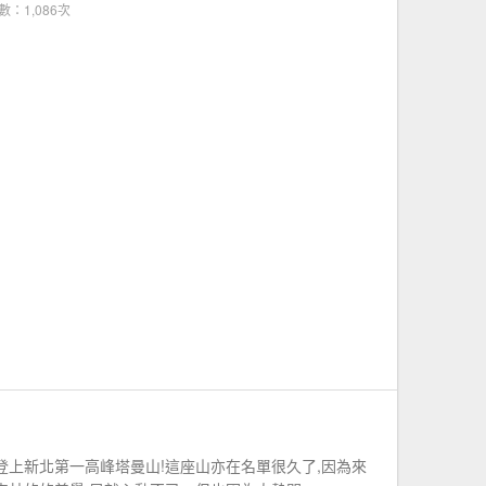
數：1,086次
登上新北第一高峰塔曼山!這座山亦在名單很久了,因為來