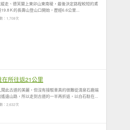
東縱走、德芙蘭上東卯山東南稜，最後決定路程較短的鳶
.8Ｋ的長壽山登山口開始，歷經6.6公里...
數：1,708次
駐在所往返21公里
久聞此古道的美麗，但沒有接駁車真的很難從清泉石鹿端
遙遠山路，所以走到古道的一半再折返，以白石駐在...
數：2,632次