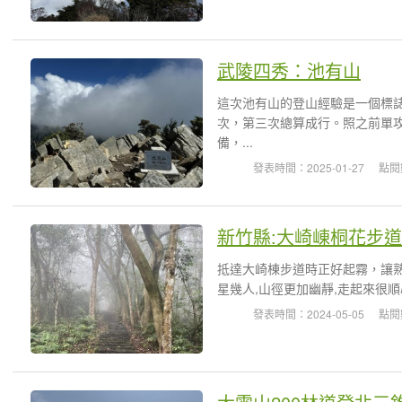
武陵四秀：池有山
這次池有山的登山經驗是一個標
次，第三次總算成行。照之前單
備，...
發表時間：2025-01-27
點閱
新竹縣:大崎崠桐花步道
抵達大崎棟步道時正好起霧，讓
星幾人,山徑更加幽靜,走起來很順
發表時間：2024-05-05
點閱