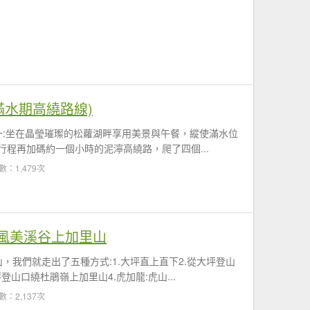
滿水期高繞路線)
一:坐在晶瑩璀璨的松蘿湖畔享用美景與午餐，縱使滿水位
行程再加碼約一個小時的泥濘高繞路，爬了四個...
數：1,479次
風美溪谷上加里山
，我們就走出了五種方式:1.大坪直上直下2.從大坪登山
山口繞杜鵑嶺上加里山4.虎加龍:虎山...
數：2,137次