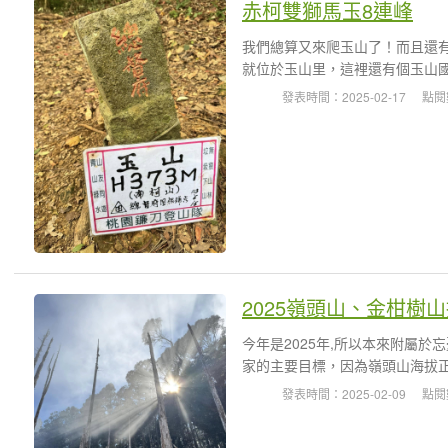
赤柯雙獅馬玉8連峰
我們總算又來爬玉山了！而且還
就位於玉山里，這裡還有個玉山國
發表時間：2025-02-17
點閱
2025嶺頭山、金柑樹
今年是2025年,所以本來附屬
家的主要目標，因為嶺頭山海拔正是
發表時間：2025-02-09
點閱