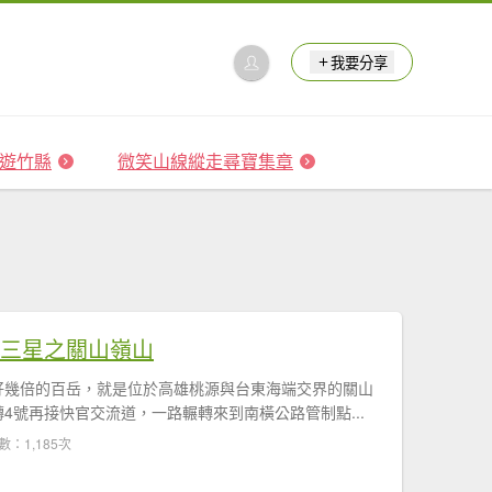
我要分享
 森遊竹縣
微笑山線縱走尋寶集章
橫三星之關山嶺山
好幾倍的百岳，就是位於高雄桃源與台東海端交界的關山
4號再接快官交流道，一路輾轉來到南橫公路管制點...
數：1,185次