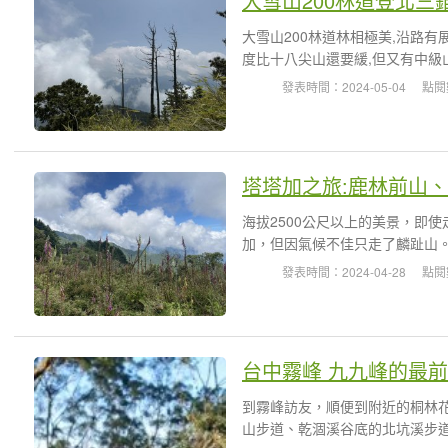
大雪山200林道登北三
大雪山200林道林相極美,沿路有
度比十八尖山還要緩,但又有中級山
發表時間：2024-05-04
點閱
塔塔加之旅:鹿林前山
海拔2500公尺以上的美景，即
加，但因氣候不佳只走了麟趾山。
發表時間：2024-04-28
點閱
台中霧峰 九九峰的最前
到霧峰訪友，順便到附近的桐林
山步道、乾涸溪谷底的北坑溪步道