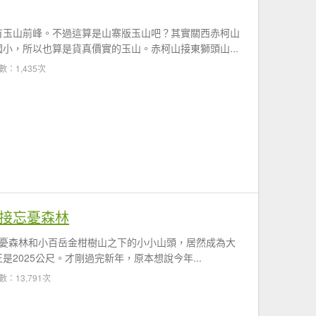
有玉山前峰。不過這算是山寨版玉山吧？其實關西赤柯山
小，所以也算是貨真價實的玉山。赤柯山接東獅頭山...
數：1,435次
山接忘憂森林
於忘憂森林和小百岳金柑樹山之下的小小山頭，居然成為大
2025公尺。才剛過完新年，原本想說今年...
數：13,791次