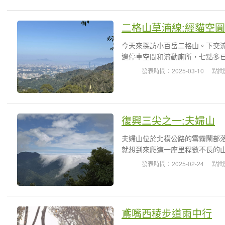
二格山草湳線:經貓空
今天來探訪小百岳二格山。下交
邊停車空間和流動廁所，七點多已
發表時間：2025-03-10
點閱
復興三尖之一:夫婦山
夫婦山位於北橫公路的雪霧鬧部
就想到來爬這一座里程數不長的山
發表時間：2025-02-24
點閱
鳶嘴西稜步道雨中行