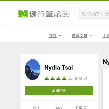
路線
精選文章
山
N
Nydia Tsai
健腳
關注他
關注
粉絲
乾糧