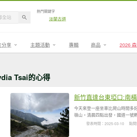
熱門關鍵字
淡蘭古道
友分享
主題活動
專輯
商品
2026
ydia Tsai的心得
新竹直達台東埡口:南
今天來登一座坐車比爬山時間多
嶺山。清晨四點出發，國道一號轉
發表時間：2025-03-10
點閱