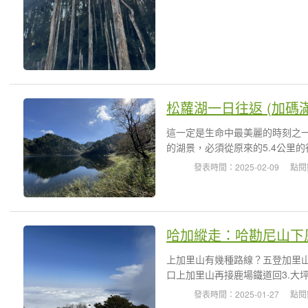
松蘿湖一日往返 (加碼
這一定是生命中最美麗的時刻之
的湖景，必須從原來的5.4公里的
發表時間：2025-02-09
點閱
哈加縱走：哈勘尼山下
上加里山有幾種路線？五登加里山
口上加里山再接鹿場鐵道回3.大坪登
發表時間：2025-01-27
點閱