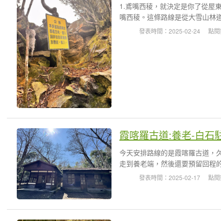
1.鳶嘴西稜，就決定是你了從屋
嘴西稜。這條路線是從大雪山林道19
發表時間：2025-02-24
點閱
霞喀羅古道:養老-白石
今天安排路線的是霞喀羅古道，
走到養老端，然後還要預留回程的
發表時間：2025-02-17
點閱