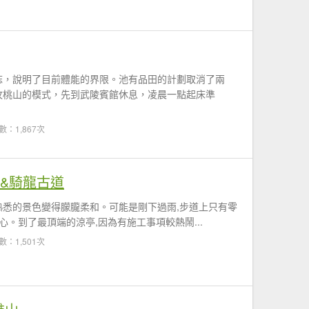
誌，說明了目前體能的界限。池有品田的計劃取消了兩
攻桃山的模式，先到武陵賓館休息，凌晨一點起床準
數：1,867次
&騎龍古道
熟悉的景色變得朦朧柔和。可能是剛下過雨,步道上只有零
心。到了最頂端的涼亭,因為有施工事項較熱鬧...
數：1,501次