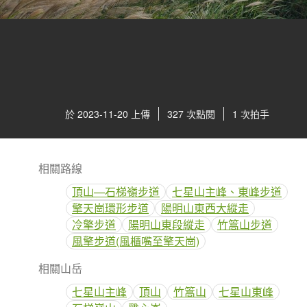
於 2023-11-20 上傳
327 次點閱
1 次拍手
相關路線
頂山—石梯嶺步道
七星山主峰、東峰步道
擎天崗環形步道
陽明山東西大縱走
冷擎步道
陽明山東段縱走
竹篙山步道
風擎步道(風櫃嘴至擎天崗)
相關山岳
七星山主峰
頂山
竹篙山
七星山東峰