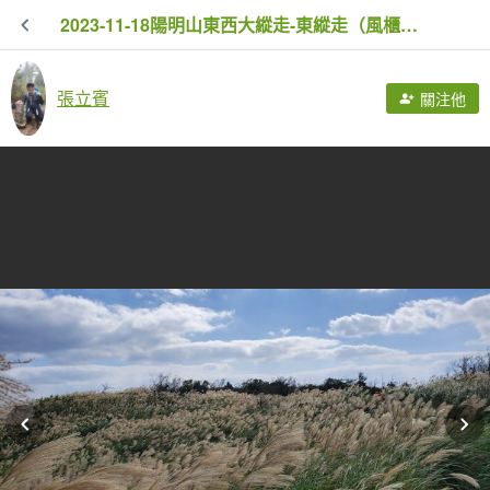
2023-11-18陽明山東西大縱走-東縱走（風櫃嘴～小油坑）
張立賓
關注他