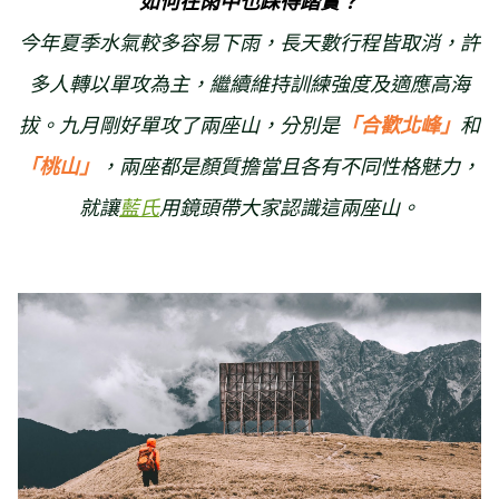
如何在雨中也踩得踏實？
今年夏季水氣較多容易下雨，長天數行程皆取消，許
多人轉以單攻為主，繼續維持訓練強度及適應高海
拔。
九月剛好單攻了兩座山，分別是
「合歡北峰」
和
「桃山」
，兩座都是顏質擔當且各有不同性格魅力，
就讓
藍氏
用鏡頭帶大家認識這兩座山。