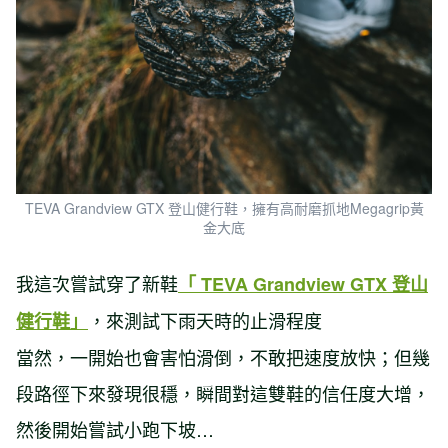
TEVA Grandview GTX 登山健行鞋，擁有高耐磨抓地Megagrip黃
金大底
我這次嘗試穿了新鞋
「 TEVA Grandview GTX 登山
，來測試下雨天時的止滑程度
健行鞋」
當然，一開始也會害怕滑倒，不敢把速度放快；但幾
段路徑下來發現很穩，瞬間對這雙鞋的信任度大增，
然後開始嘗試小跑下坡…