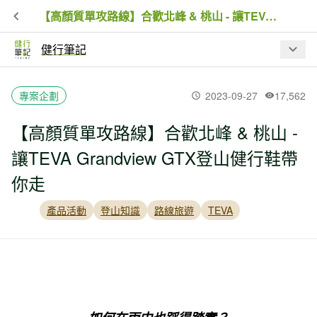
【高顏質單攻路線】合歡北峰 & 桃山 - 讓TEVA Grandview GTX登山健行鞋帶你走
健行筆記
最新文章
專案企劃
2023-09-27
17,562
【高顏質單攻路線】合歡北峰 & 桃山 -
【入園資訊】因應巴威颱風來襲，林業
讓TEVA Grandview GTX登山健行鞋帶
保育署預警性休園、暫停開放資訊
你走
夏日虎頭蜂出沒！瑞芳 3 處步道封閉，
產品活動
登山知識
路線旅遊
TEVA
戶外遇虎頭蜂處置 SOP
【品牌動態】BBC EARTH 進駐高雄夢
時代！台灣山林汲取靈感限定系列、專
屬限定商品同步開賣