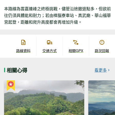
本路線為雲嘉連峰之終極挑戰，儘管沿途撤退點多，但欲前
往仍須具體能和耐力；若由樟腦寮車站、真武廟、華山福華
宮起登，距離和爬升高度都會再增加升級。
路線資料
交通方式
相關GPX
路況回報
相關心得
看更多