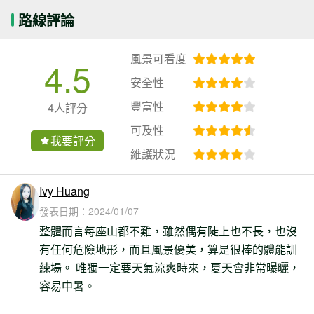
路線評論
風景可看度
4.5
安全性
豐富性
4人評分
可及性
我要評分
維護狀況
Ivy Huang
發表日期：
2024/01/07
整體而言每座山都不難，雖然偶有陡上也不長，也沒
有任何危險地形，而且風景優美，算是很棒的體能訓
練場。 唯獨一定要天氣涼爽時來，夏天會非常曝曬，
容易中暑。