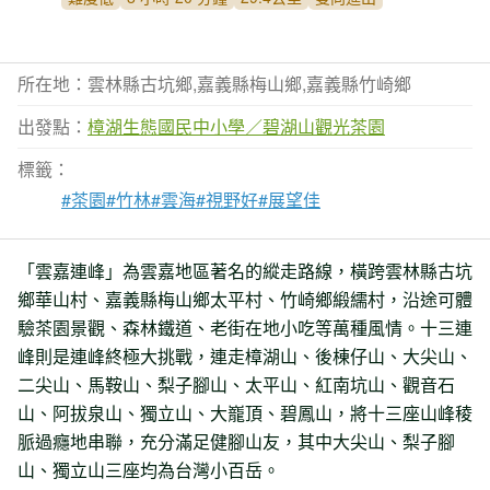
所在地：雲林縣古坑鄉,嘉義縣梅山鄉,嘉義縣竹崎鄉
出發點：
樟湖生態國民中小學／碧湖山觀光茶園
標籤：
#茶園
#竹林
#雲海
#視野好
#展望佳
「雲嘉連峰」為雲嘉地區著名的縱走路線，橫跨雲林縣古坑
鄉華山村、嘉義縣梅山鄉太平村、竹崎鄉緞繻村，沿途可體
驗茶園景觀、森林鐵道、老街在地小吃等萬種風情。十三連
峰則是連峰終極大挑戰，連走樟湖山、後棟仔山、大尖山、
二尖山、馬鞍山、梨子腳山、太平山、紅南坑山、觀音石
山、阿拔泉山、獨立山、大巃頂、碧鳳山，將十三座山峰稜
脈過癮地串聯，充分滿足健腳山友，其中大尖山、梨子腳
山、獨立山三座均為台灣小百岳。