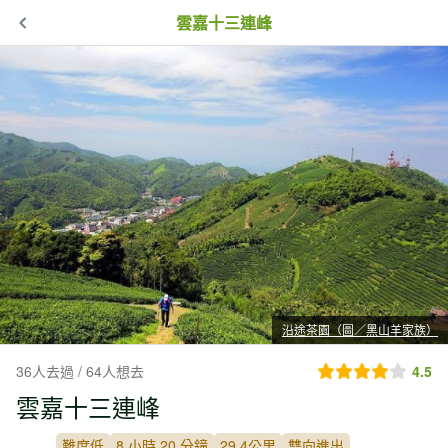
雲嘉十三連峰
沿途茶園（圖／黑山羊家族）
36人去過 / 64人想去
4.5
雲嘉十三連峰
難度低
8 小時 20 分鐘
29.4公里
雙向進出