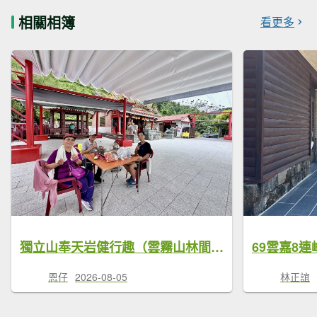
相關相簿
看更多
獨立山奉天岩健行趣（雲霧山林間的悠閒時光） 2026.7.30
69雲嘉8連
恩仔
2026-08-05
林正誼