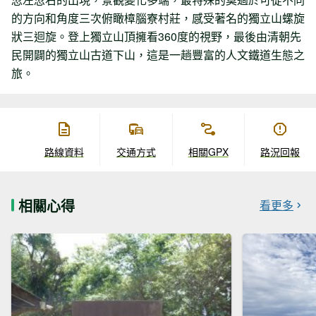
的方向和角度三次俯瞰樟腦寮村莊，感受著名的獨立山螺旋
狀三迴旋。登上獨立山頂擁看360度的視野，最後由清朝先
民開闢的獨立山古道下山，這是一趟豐富的人文鐵道生態之
旅。
路線資料
交通方式
相關GPX
路況回報
相關心得
看更多