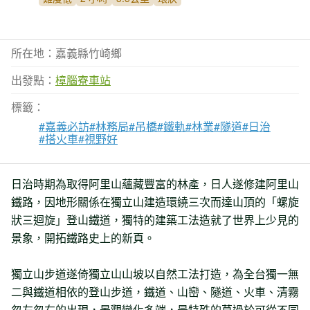
所在地：嘉義縣竹崎鄉
出發點：
樟腦寮車站
標籤：
#嘉義必訪
#林務局
#吊橋
#鐵軌
#林業
#隧道
#日治
#搭火車
#視野好
日治時期為取得阿里山蘊藏豐富的林產，日人遂修建阿里山
鐵路，因地形關係在獨立山建造環繞三次而達山頂的「螺旋
狀三迴旋」登山鐵道，獨特的建築工法造就了世界上少見的
景象，開拓鐵路史上的新頁。
獨立山步道遂倚獨立山山坡以自然工法打造，為全台獨一無
二與鐵道相依的登山步道，鐵道、山巒、隧道、火車、清霧
忽左忽右的出現，景觀變化多端，最特殊的莫過於可從不同