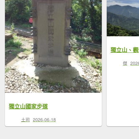
獨立山、觀
傑
202
獨立山國家步道
土司
2026-06-18