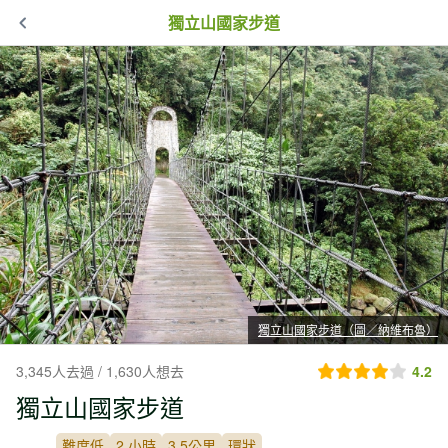
獨立山國家步道
獨立山國家步道（圖／納維布魯）
3,345人去過 / 1,630人想去
4.2
獨立山國家步道
難度低
2 小時
3.5公里
環狀