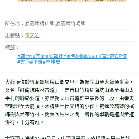
所在地：嘉義縣梅山鄉,嘉義縣竹崎鄉
出發點：
奉天岩
標籤：
#廟
#竹
#茶園
#展望佳
#景色開闊
#360展望
#高CP值
#雲海
#平緩
#林務局
大巃頂位於竹崎鄉與梅山鄉交界，為獨立山至大巃頂步道，
又名「紅南坑森林古道」，是昔日竹崎紅南坑山區至梅山太
平村的聯絡要道，亦是獨立山古道群中最長的一段。由奉天
宮起登至大巃頂，木棧與土徑交錯的小徑，蜿蜒於高聳的檳
榔樹與孟宗竹林、闊葉次生林之間，農作的單軌鐵道與步道
併行，十分有趣。
大巃頂，海拔1150公尺，山頂無基石，放眼望去是一片綠