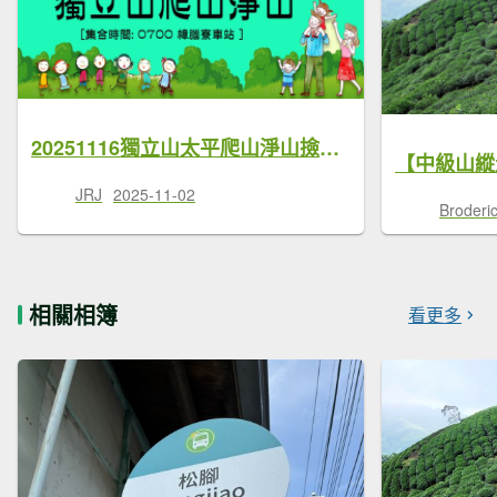
20251116獨立山太平爬山淨山撿垃圾（嘉義/登山淨山/JRJ邀約）
JRJ
2025-11-02
Brode
相關相簿
看更多