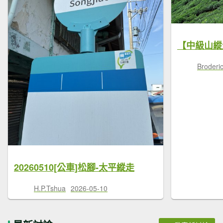
Brode
20260510[公車]松腳-太平縱走
H.P.Tshua
2026-05-10