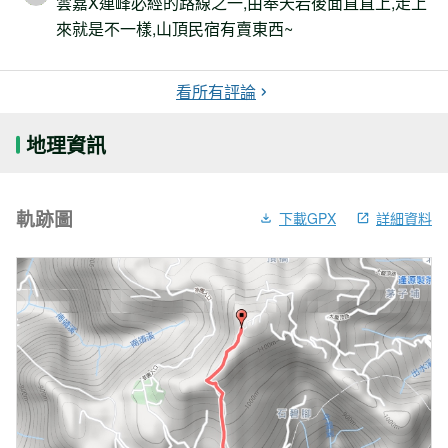
雲嘉X連峰必經的路線之一,由奉天岩後面直直上,走上
來就是不一樣,山頂民宿有賣東西~
看所有評論
地理資訊
軌跡圖
下載GPX
詳細資料