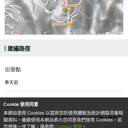
建議路徑
出發點
奉天岩
路線
Cookie 使用同意
本網站使用 Cookies 以提昇您的使用體驗及統計網路流量相
奉天岩→(1.6K, 60分鐘)→大巃頂→(1.6K, 60分鐘)→奉天岩
關資料。繼續使用本網站表示您同意我們使用 Cookies。若
您想進一步了解，請參閱
Cookies 聲明
。