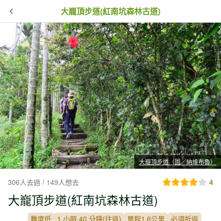
大巃頂步道(紅南坑森林古道)
大巃頂步道（圖／納維布魯）
306人去過 / 149人想去
4
大巃頂步道(紅南坑森林古道)
難度低
1 小時 40 分鐘(往返)
單程1.6公里
必須折返