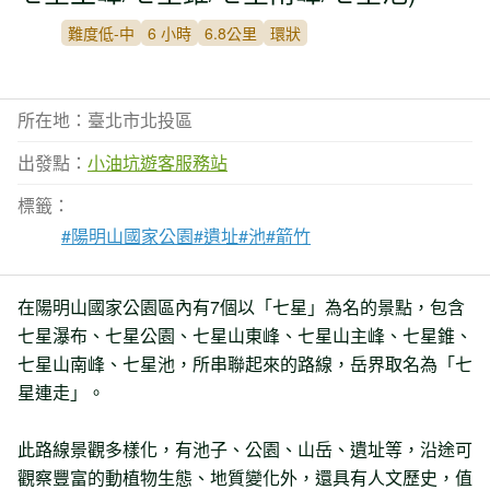
難度低-中
6 小時
6.8公里
環狀
所在地：臺北市北投區
出發點：
小油坑遊客服務站
標籤：
#陽明山國家公園
#遺址
#池
#箭竹
在陽明山國家公園區內有7個以「七星」為名的景點，包含
七星瀑布、七星公園、七星山東峰、七星山主峰、七星錐、
七星山南峰、七星池，所串聯起來的路線，岳界取名為「七
星連走」。
此路線景觀多樣化，有池子、公園、山岳、遺址等，沿途可
觀察豐富的動植物生態、地質變化外，還具有人文歷史，值