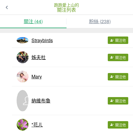
跑跑愛上山的
關注列表
關注 (
44
)
粉絲 (
238
)
Straybirds
關注他
姊夫杜
關注他
Mary
關注他
納維布魯
關注他
*花ㄦ
關注他