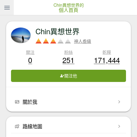
Chin異想世界的
個人首頁
Chin異想世界
神人叁級
關注
粉絲
乾糧
0
251
171,444
關注他
關於我
路線地圖