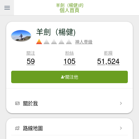
羊劍（楊健)的
個人首頁
羊劍（楊健)
神人壹級
關注
粉絲
乾糧
59
105
51,524
關注他
關於我
路線地圖