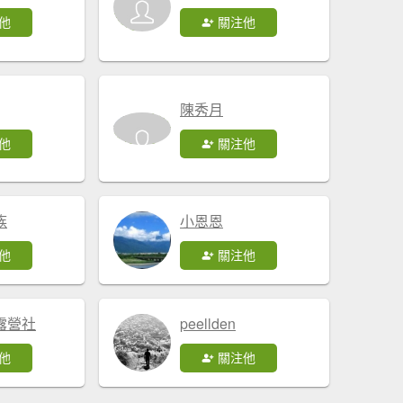
他
關注他
陳秀月
他
關注他
族
小恩恩
他
關注他
露營社
peellden
他
關注他