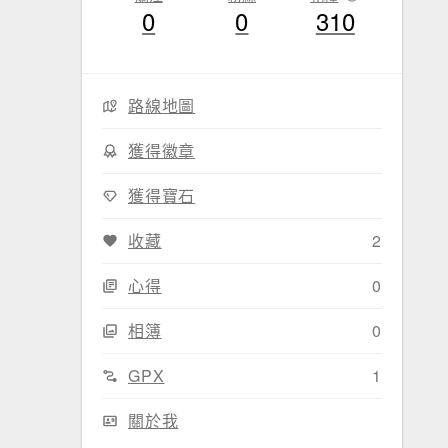
0
0
310
路線地圖
獲得徽章
獲得寶石
收藏
2
心得
0
相簿
0
GPX
1
關於我