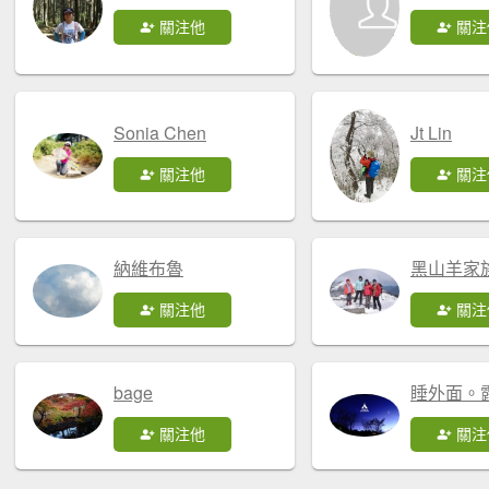
關注他
關注
Sonia Chen
Jt Lin
關注他
關注
納維布魯
黑山羊家
關注他
關注
bage
睡外面。
關注他
關注