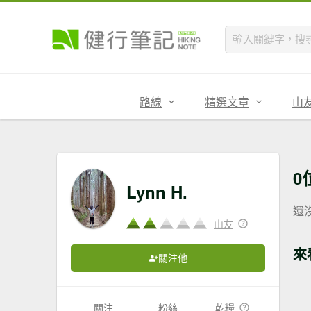
路線
精選文章
山
0
Lynn H.
還
山友
來
關注他
關注
粉絲
乾糧