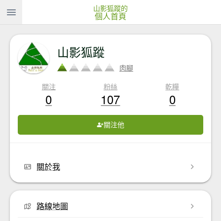
山影狐蹤的
個人首頁
山影狐蹤
肉腳
關注
粉絲
乾糧
0
107
0
關注他
關於我
路線地圖