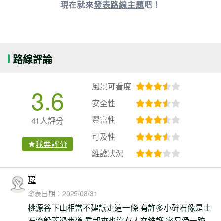
現在就來
發表路線主題
吧！
路線評論
風景可看度
3.6
安全性
豐富性
41人評分
可及性
我要評分
維護狀況
瑋
發表日期：
2025/08/31
桃源谷下山相當不建議走這一條 有許多小碎石像是土
石流般蓋過步道 看起來也沒有人在維護 容易滑一跤