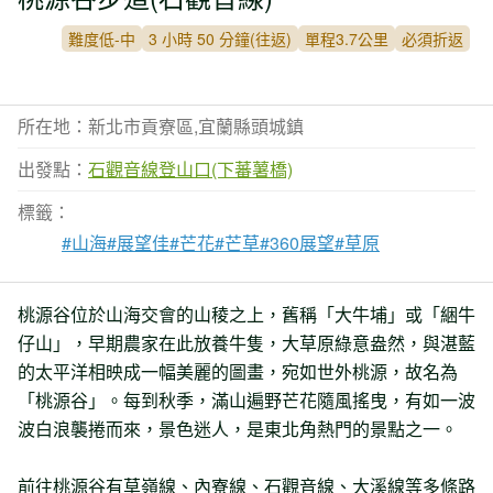
難度低-中
3 小時 50 分鐘(往返)
單程3.7公里
必須折返
所在地：新北市貢寮區,宜蘭縣頭城鎮
出發點：
石觀音線登山口(下蕃薯橋)
標籤：
#山海
#展望佳
#芒花
#芒草
#360展望
#草原
桃源谷位於山海交會的山稜之上，舊稱「大牛埔」或「綑牛
仔山」，早期農家在此放養牛隻，大草原綠意盎然，與湛藍
的太平洋相映成一幅美麗的圖畫，宛如世外桃源，故名為
「桃源谷」。每到秋季，滿山遍野芒花隨風搖曳，有如一波
波白浪襲捲而來，景色迷人，是東北角熱門的景點之一。
前往桃源谷有草嶺線、內寮線、石觀音線、大溪線等多條路