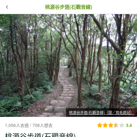
桃源谷步道(石觀音線)
桃源谷步道(石觀音線)（圖／鳥毛遊記）
1,056人去過 / 708人想去
3.6
桃源谷步道(石觀音線)