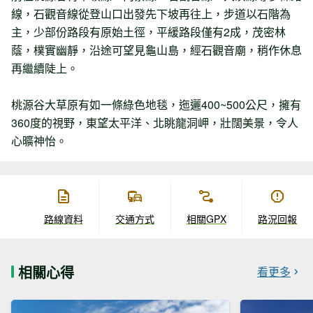
線，石觀音線從登山口出發先下坡再往上，步道以石階為
主，少部份路段有原始土徑，平緩路段僅有2成，茂密林
蔭，樸實幽靜，沿途可望見龜山島，經石觀音廟，稍作休息
再繼續陡上。
桃源谷大草原有如一條綠色地毯，迤邐400~500公尺，擁有
360度的視野，東望太平洋、北眺龍洞岬，壯闊美景，令人
心曠神怡。
路線資料
交通方式
相關GPX
路況回報
相關心得
看更多