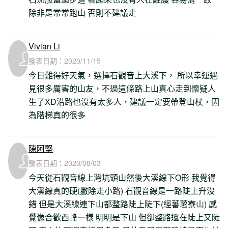
除非是常常跑山 否則不建議走
Vivian Li
發表日期：
2020/11/15
今日難得好天氣，選擇石觀音上大溪下， 所以幸運遇
見很多厲害的山友，不過這條路上山真心走到懷疑人
生了XD沿路也沒有太多人，建議一定要帶登山杖，因
為階梯真的很多
陳阿堅
發表日期：
2020/08/03
今天從石觀音線上灣坑頭山然後大溪線下O形 我覺得
大溪線真的硬(撇除走小路) 石觀音線是一路陡上升沒
錯 但是大溪線連下山都整路陡上陡下(經蕃薯寮山) 感
覺像合歡西峰一樣 明明是下山 但卻整路還在陡上又陡