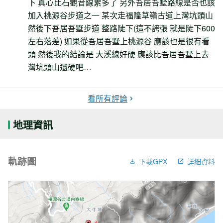
下 真心比石觀音線累多了 另外吾居吾墅路線是否也該
加入桃源谷步道之一 某次走福隆草嶺古道上灣坑頭山
然後下吾居吾墅步道 整路陡下(這不誇張 就是陡下600
左右落差) 如果從吾居吾墅上桃源谷 應該也是很有看
頭 然後我的結論是 大溪線好硬 應該比吾居吾墅上去
灣坑頭山還硬吧…
看所有評論
地理資訊
軌跡圖
下載GPX
詳細資料