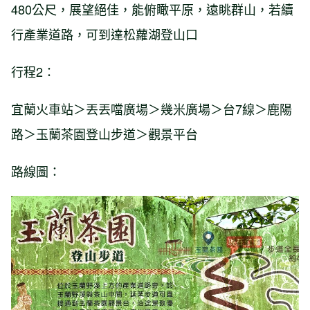
480公尺，展望絕佳，能俯瞰平原，遠眺群山，若續
行產業道路，可到達松蘿湖登山口
行程2：
宜蘭火車站＞丟丟噹廣場＞幾米廣場＞台7線＞鹿陽
路＞玉蘭茶園登山步道＞觀景平台
路線圖：