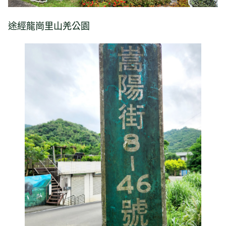
途經龍崗里山羌公園