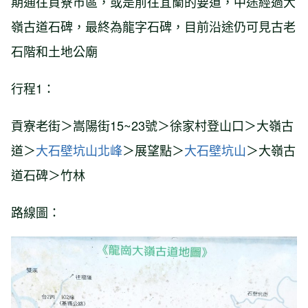
期通往貢寮市區，或是前往宜蘭的要道，
中途經過大
嶺古道石碑，最終為龍字石碑，
目前沿途仍可見古老
石階和土地公廟
行程1：
貢寮老街＞嵩陽街15~23號＞徐家村登山口＞大嶺古
道＞
大石壁坑山北峰
＞展望點＞
大石壁坑山
＞大嶺古
道石碑＞竹林
路線圖：