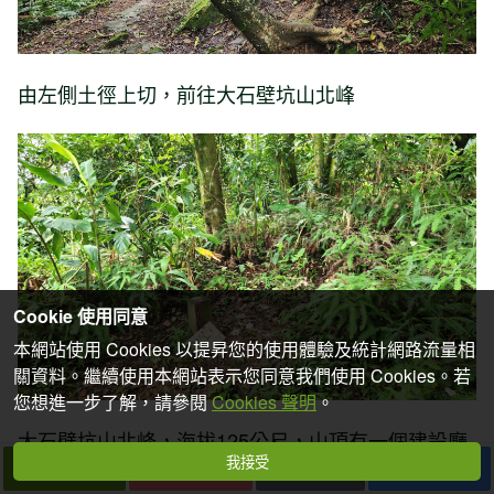
由左側土徑上切，前往大石壁坑山北峰
Cookie 使用同意
本網站使用 Cookies 以提昇您的使用體驗及統計網路流量相
關資料。繼續使用本網站表示您同意我們使用 Cookies。若
您想進一步了解，請參閱
Cookies 聲明
。
大石壁坑山北峰，海拔125公尺，山頂有一個建設廳
我接受
下一篇
拍個手吧
收藏
分享
礦補基石，四周為密林無展望