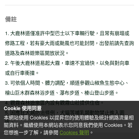
備註
1. 大鹿林道僅准許中型巴士以下車輛行駛，且常有崩塌或
修路工程，若有豪大雨或颱風也可能封閉，出發前請先查詢
道路及森林遊樂區開放狀況。
2. 午後大鹿林道易起大霧，車速不宜過快，以免與對向車
或自行車衝撞。
3. 可依個人時間、體力調配，順道參觀山椒魚生態中心、
檜山巨木群森林浴步道、瀑布步道、榛山登山步道。
4. 觀霧森林遊樂區內設有觀霧山莊提供住宿。
Cookie 使用同意
5. 因應狂犬病防治條例，犬貓等哺乳類動物禁止進入園
本網站使用 Cookies 以提昇您的使用體驗及統計網路流量相
區。
關資料。繼續使用本網站表示您同意我們使用 Cookies。若
您想進一步了解，請參閱
Cookies 聲明
。