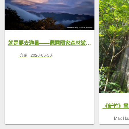
就是要去避暑——觀霧國家森林遊樂區(Day 1) 聖稜線＋雲霧步道＋飛碟雲
方珣
2026-05-30
Max Hu