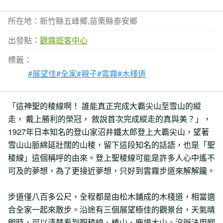
所在地：新竹縣五峰鄉,苗栗縣泰安鄉
出發點：
觀霧遊客中心
標籤：
#展望佳
#全家
#親子
#雲霧
#木棧道
「這神聖的稜線啊！ 誰能真正完成大霸尖山至雪山的縱
走， 戴上勝利的榮冠， 敘說首次完成縱走的真與美？」，
1927年日本知名的登山家沼井鐵太郎登上大霸尖山，望著
雪山山脈綿延壯闊的山稜，留下這段知名的話語，也是「聖
稜線」這個稱呼的由來。登上聖稜線可能是許多人心中遙不
可及的夢想，為了更接近夢想，只好到雲霧步道來解解饞。
步道僅八百多公尺，全程都是由松木鋪成的木棧道，相當適
合全家一起來散步。沿途有三個展望極佳的觀景台，天氣晴
朗時，可以清楚看到聖稜線、榛山、鹿場大山。沒辦法用腳