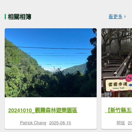
相關相簿
看更多
20241010_觀霧森林遊樂園區
【新竹縣五
Patrick Chang
2025-08-10
阿信
2