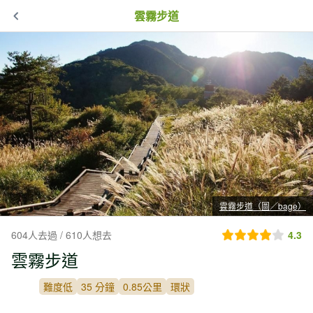
雲霧步道
雲霧步道（圖／bage）
604人去過 / 610人想去
4.3
雲霧步道
難度低
35 分鐘
0.85公里
環狀