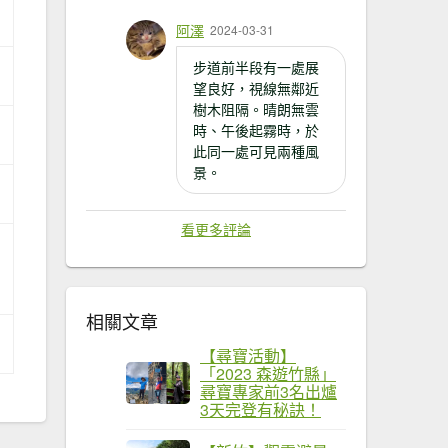
阿澤
2024-03-31
ews?
步道前半段有一處展
望良好，視線無鄰近
樹木阻隔。晴朗無雲
時、午後起霧時，於
此同一處可見兩種風
景。
看更多評論
相關文章
【尋寶活動】
「2023 森遊竹縣」
尋寶專家前3名出爐
3天完登有秘訣！