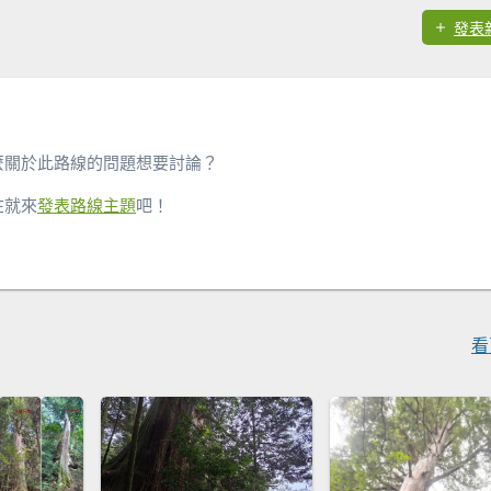
發表
麼關於此路線的問題想要討論？
在就來
發表路線主題
吧！
看