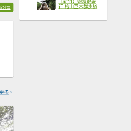
【新竹】觀霧避暑
行-檜山巨木群步道
新討論
更多