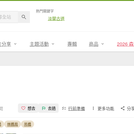
熱門關鍵字
淡蘭古道
友分享
主題活動
專輯
商品
2026
點閱
行前準備
更多功能
分
想去
去過
梯
林務局
吊橋