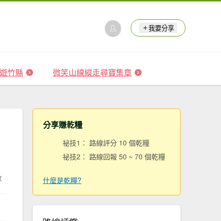
我要分享
 森遊竹縣
微笑山線縱走尋寶集章
分享賺乾糧
祕技1： 路線評分 10 個乾糧
祕技2： 路線回報 50 ~ 70 個乾糧
享
什麼是乾糧?