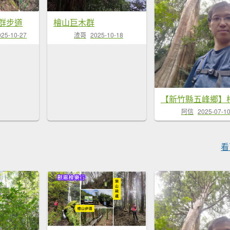
群步道
檜山巨木群
025-10-27
渣哥
2025-10-18
阿信
2025-07-1
看