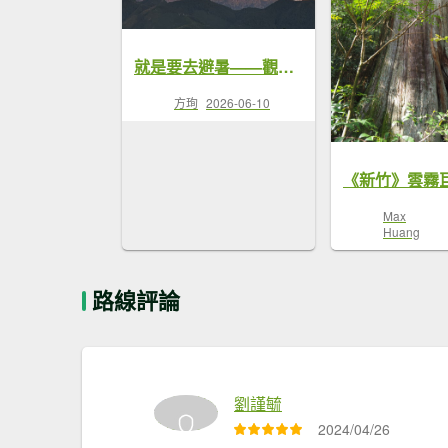
就是要去避暑——觀霧國家森林遊樂區(Day 2) 蜜月小徑＋檜山巨木群步道＋賞鳥步道＋觀瀑步道
方珣
2026-06-10
Max
Huang
路線評論
劉謹毓
2024/04/26