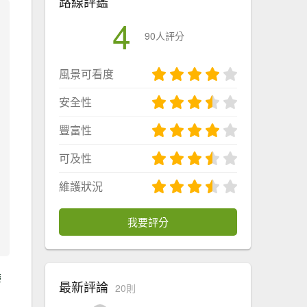
路線評鑑
4
90人評分
風景可看度
安全性
豐富性
可及性
維護狀況
我要評分
鬱
最新評論
20則