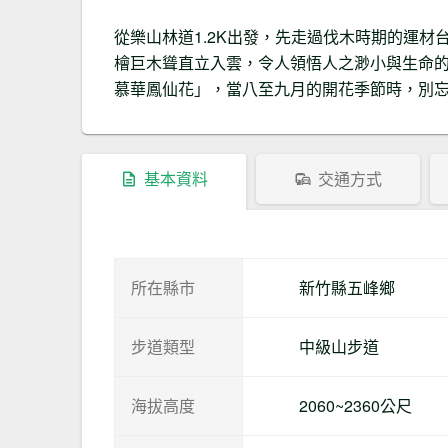
從樂山林道1.2K出發，先走過伐木時期的運材
檜巨木聳直立入雲，令人領悟人之渺小與生命
慕華鳳仙花」，當八至九月的開花季節時，別
基本資料
交通方式
所在縣市
新竹縣五峰鄉
步道類型
中級山步道
海拔高度
2060~2360公尺