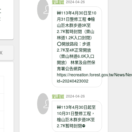
劉謹毓
2024-04-26
紅
🚧113年4月30日至10
棣
月31日整修工程 ⛔檜
A?
山巨木群步道0K至
2.7K暫時封閉（樂山
林道1.2K入口封閉）
⭕開放路段：步道
2.7K至4K正常開放
X
（樂山林道6.0K入口
開放） 林業及自然保
育署公告網頁
https://recreation.forest.gov.tw/News/N
id=20240423002
劉謹毓
2024-04-26
🚧113年4月30日起至
10月31日整修工程，
檜山巨木群步道0K至
2.7K暫時封閉⛔