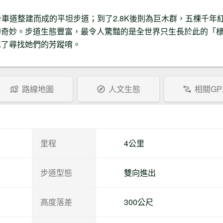
道0K至2.7K目前封閉中，屆時重新開
台車道整建而成的平坦步道；到了2.8K後則為巨木群，五棵千年
放將於林業及自然保育署「山林悠遊
網」公告
的奇妙。步道生態豐富，最令人驚豔的是全世界只生長於此的「
https://recreation.forest.gov.tw/Forest/R
忘了尋找她們的芳蹤唷。
typ=0&typ_id=0200004
劉謹毓
步道狀況
2024-04-26
路線地圖
人文生態
相關GP
🚧檜山巨木群步道整修工程🚧 #部分
路段開放 工程名稱：檜山巨木群步道
橋梁補強整修工程 ⛔整修期間：自
113年4月30日起至10月31日止 ⛔封
閉路段：步道0K至2.7K暫時封閉（樂
里程
4公里
山林道1.2K入口封閉） ⭕開放路段：
步道2.7K至4K正常開放（樂山林道
6.0K入口開放） 🚶‍♂️請由位於樂山林道
步道型態
雙向進出
6K的步道口進出，並於步道2.7K處 #
原路折返。 🌲檜山巨木群包含五棵紅
檜巨木，均位於開放路段內，歡迎民
高度落差
300公尺
眾前往欣賞。 ☝️步道2.7K至4K路段多
階梯，高度落差約300米，建議評估