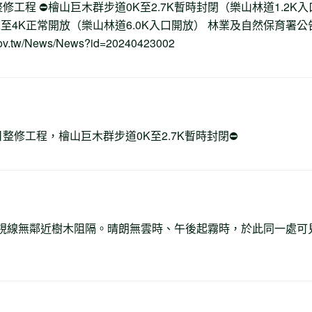
1日整修工程 ⛔檜山巨木群步道0K至2.7K暫時封閉（樂山林道1.2K入
K至4K正常開放（樂山林道6.0K入口開放） 林業及自然保育署公
t.gov.tw/News/News?id=20240423002
31日整修工程，檜山巨木群步道0K至2.7K暫時封閉⛔
視線無鄰近樹木阻隔。晴朗無雲時、午後起霧時，於此同一處可