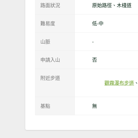
路面狀況
原始路徑、木棧道
難易度
低-中
山脈
-
申請入山
否
附近步道
觀霧瀑布步道
基點
無