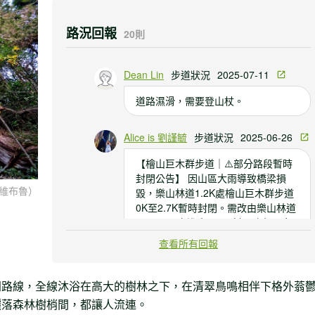
路況回報
20則
Dean Lin
步道狀況
2025-07-11
道路濕滑，需要登山杖。
Alice is 劉謹毓
步道狀況
2025-06-26
【檜山巨木群步道｜⚠️部分路段暫時
封閉公告】 因山區大雨導致橋梁損
維布魯）
毀，樂山林道1.2K處檜山巨木群步道
0K至2.7K暫時封閉。需改由樂山林道
6K入口單向進出。 🚫 封閉路段：步
道 0K 至 2.7K（即樂山林道1.2K入口
查看所有回報
暫時封閉） ✅ 替代路線：請改由樂山
林道6K入口進入，並於步道2.7K處原
路折返。該路段為連續階梯，高度落
門路線，全線沐浴在高大的樹林之下，在清翠鳥鳴相伴下格外蓊
差為300公尺，請評估體能條件再行
灑落森林樹梢間，都讓人流連。
前往。 樂山林道1.2K處檜山巨木群步