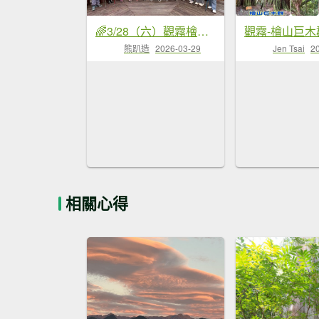
🌈3/28（六）觀霧檜山巨山步道×瀑布步道✨FB：熊熊趴爬走🌈
觀霧-檜山巨木
熊趴造
2026-03-29
Jen Tsai
2
相關心得