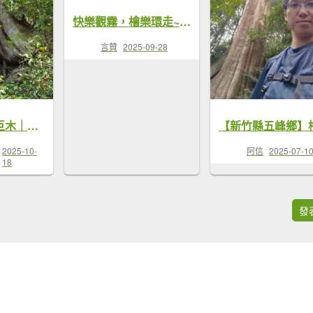
快樂觀霧，檜樂環走~檜山步道-樂山鐵道-五峰天際線-樂山林道
言贊
2025-09-28
《新竹》雲霧巨木｜觀霧檜山巨木群及雲霧步道
2025-10-
阿信
2025-07-1
18
發