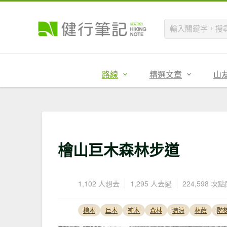
路線
精選文章
山
檜山巨木森林步道
1,102 人想去
1,295 人去過
224,598 次
檜木
巨木
神木
森林
清涼
林蔭
階