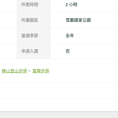
自身體能，可準備登山杖及護膝等。
所需時間
2 小時
林業及自然保育署公告網頁
https://recreation.forest.gov.tw/News/N
所屬園區
雪霸國家公園
id=20240423002
最適季節
全年
申請入園
否
榛山登山步道
雲霧步道