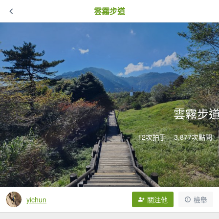
雲霧步道
雲霧步
12次拍手
3,877次點閱
yichun
關注他
檢舉