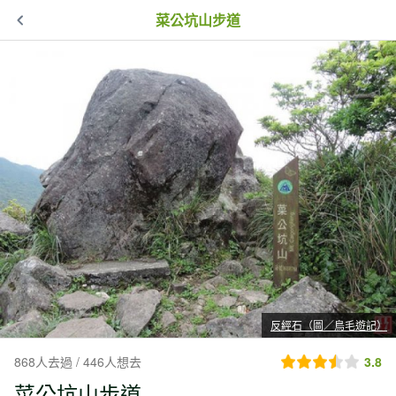
菜公坑山步道
反經石（圖／鳥毛遊記）
868人去過 / 446人想去
3.8
菜公坑山步道