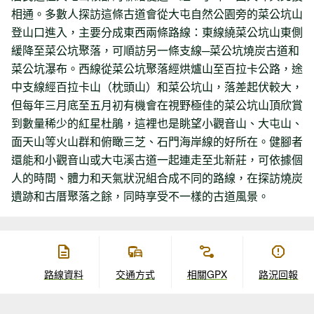
相通。多數人探訪這條古道會從大屯自然公園旁的菜公坑山
登山口進入，主要分成東西兩條路線：東線繞菜公坑山東側
緩降至菜公坑聚落，可順訪另一條支線─菜公坑燒炭古道和
菜公坑瀑布。西線從菜公坑聚落經烘爐山至百拉卡公路，途
中支線經百拉卡山（枕頭山）和菜公坑山，落差起伏較大，
但每年三月底至五月初有機會在視野極佳的菜公坑山頂欣賞
到數量稀少的紅星杜鵑，這裡也是眺望小觀音山、大屯山、
面天山等火山群和俯瞰三芝、石門海岸線的好所在。健腳者
還能和小觀音山或大屯溪古道一起連走至北新莊，可依據個
人的時間、體力和天氣狀況組合成不同的路線，在探訪燒炭
遺跡和古厝聚落之餘，同時享受不一樣的古道風景。
路線資料
交通方式
相關GPX
路況回報