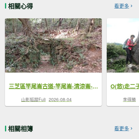
相關心得
看更多
三芝區竿尾崙古道-竿尾崙-清涼崙-大屯溪古道O型
山影狐蹤Fuli
2026-08-04
李得勝
相關相簿
看更多