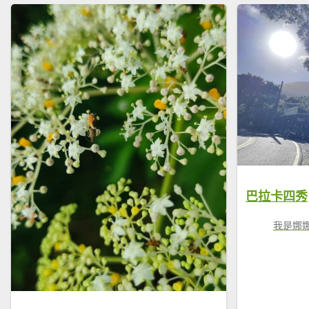
巴拉卡四秀
我是娜娜