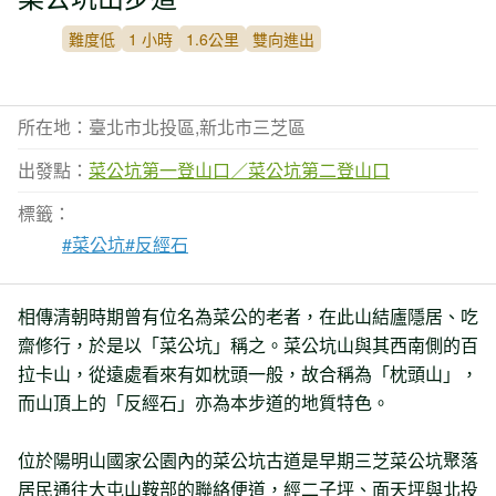
難度低
1 小時
1.6公里
雙向進出
所在地：臺北市北投區,新北市三芝區
出發點：
菜公坑第一登山口／菜公坑第二登山口
標籤：
#菜公坑
#反經石
相傳清朝時期曾有位名為菜公的老者，在此山結廬隱居、吃
齋修行，於是以「菜公坑」稱之。菜公坑山與其西南側的百
拉卡山，從遠處看來有如枕頭一般，故合稱為「枕頭山」，
而山頂上的「反經石」亦為本步道的地質特色。
位於陽明山國家公園內的菜公坑古道是早期三芝菜公坑聚落
居民通往大屯山鞍部的聯絡便道，經二子坪、面天坪與北投