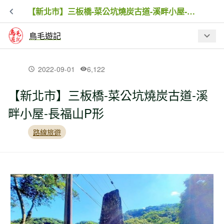
【新北市】三板橋-菜公坑燒炭古道-溪畔小屋-長福山P形
鳥毛遊記
最新文章
2022-09-01
6,122
【新北市】三板橋-菜公坑燒炭古道-溪
【新北市】金字碑古道牡丹山至黃金博
畔小屋-長福山P形
物館
路線旅遊
【新北市】新山夢湖步道驚現黑金剛
【新北市】跤頭趺崙步道-楓樹湖古道-水
管路-十八彎古道縱走