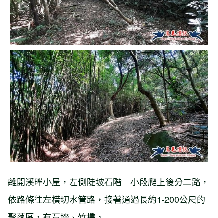
離開溪畔小屋，左側陡坡石階一小段爬上後分二路，
依路條往左橫切水管路，接著通過長約1-200公尺的
聚落區，有石墻、竹欉，