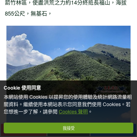
箭竹林區，使盡洪荒之力約14分終抵長福山，海拔
855公尺，無基石，
Cookie 使用同意
本網站使用 Cookies 以提昇您的使用體驗及統計網路流量相
關資料。繼續使用本網站表示您同意我們使用 Cookies。若
您想進一步了解，請參閱
Cookies 聲明
。
我接受
下一篇
收藏
分享