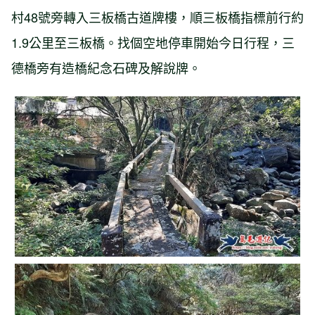
村48號旁轉入三板橋古道牌樓，順三板橋指標前行約
1.9公里至三板橋。找個空地停車開始今日行程，三
德橋旁有造橋紀念石碑及解說牌。