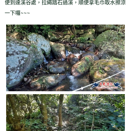
便到達溪谷處，拉繩踏石過溪，順便拿毛巾取水擦涼
一下囉~~~