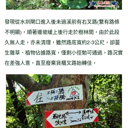
發現從水圳閘口進入後未過溪前有右叉路(繫有路條
不明顯)，順著邊坡緩上後行走於樹林間，由於此段
久無人走，亦未清理，雖然路底寬約2-3公尺，卻蔓
生雜草、植物佔據路寬，僅剩小徑勉可通過，路況實
在差強人意，直至廢棄貨櫃叉路始轉佳，