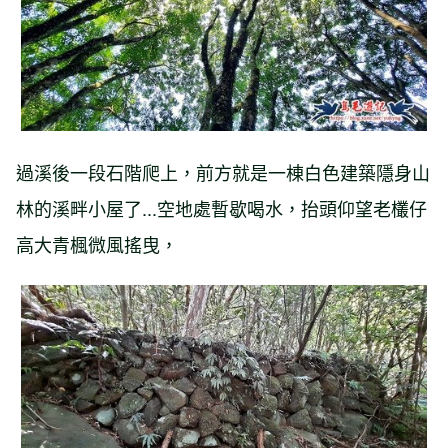
過溪後一段石階爬上，前方就是一棟白色建築隱身山
林的溪畔小屋了...空地處暫歇喝水，抬頭仰望老欉仔
高大青楓微風搖曳，