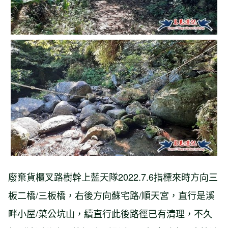
廢棄貨櫃叉路樹幹上藍天隊2022.7.6指標來時方向三
板二橋/三板橋，右後方向蘇宅路/順天宮，直行是溪
畔小屋/菜公坑山，續直行此後路徑已有清理，不久