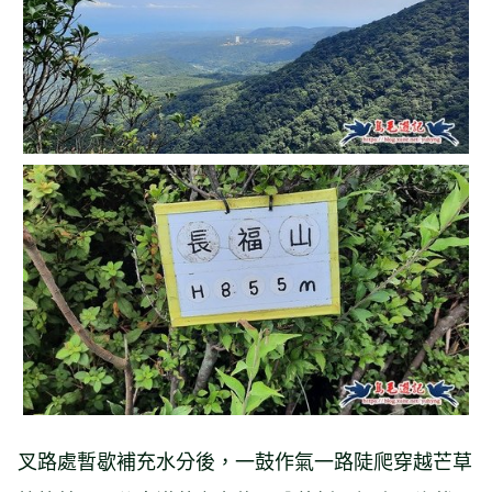
叉路處暫歇補充水分後，一鼓作氣一路陡爬穿越芒草