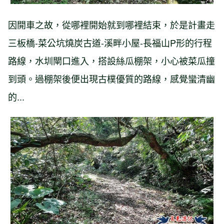
因開車之故，從哪裡開始就到哪裡結束，於是計畫走
三板橋-菜公坑燒炭古道-溪畔小屋-長福山P形的行程
路線，水圳閘口進入，搭設絲瓜棚架，小心被菜瓜撞
到頭。過棚架後便出現古樸優質的路線，感覺蠻清幽
的...