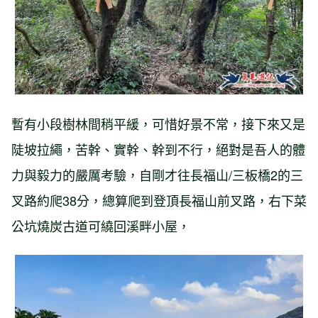
暫有小段樹林間稍平緩，可惜好景不常，接下來又是
陡坡拉繩，苦幹、實幹、幹到不行，絕對是吾人的體
力與毅力的嚴厲考驗，自剛才往長福山/三板橋2的三
叉路約爬38分，總算爬到登頂長福山前叉路，右下菜
公坑燒炭古道可繞回溪畔小屋，