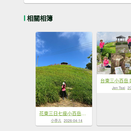
相關相簿
Jen Tsai
2
花東三日七座小百岳外加池上風情20260411-0413
小亭ㄦ
2026-04-14