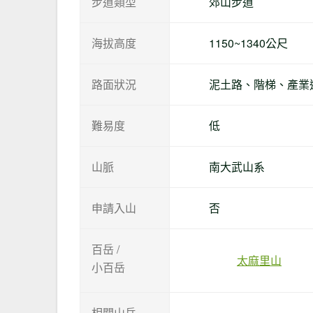
步道類型
郊山步道
海拔高度
1150~1340公尺
路面狀況
泥土路、階梯、產業
難易度
低
山脈
南大武山系
申請入山
否
百岳 /
太麻里山
小百岳
相關山岳