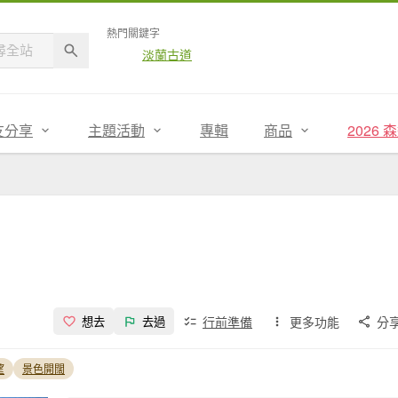
熱門關鍵字
淡蘭古道
友分享
主題活動
專輯
商品
2026
行前準備
更多功能
分
想去
去過
望
景色開闊