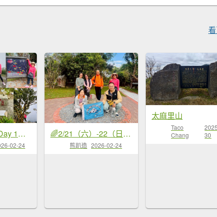
看
太麻里山
Taco
2025
台東三小百岳 Day 1：巴塱衛山#96 加奈美山#95 太麻里山#94
🌈2/21（六）-22（日）台東小百岳四座✨FB：熊熊趴爬走🌈
Chang
30
026-02-24
熊趴造
2026-02-24