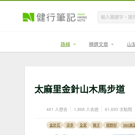
路線
精選文章
山
太麻里金針山木馬步道
461 人想去
1,868 人去過
61,693 次點閱
金針花
涼亭
全家
親子
視野好
360展