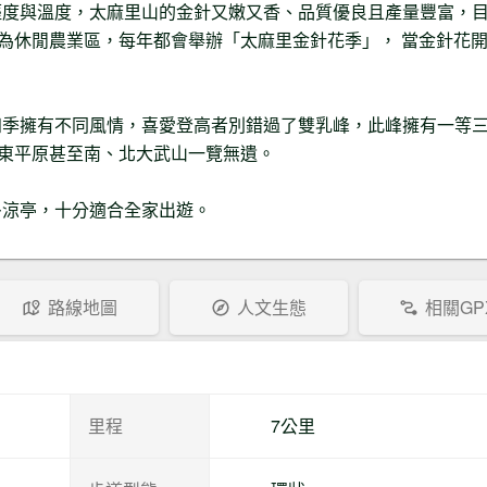
溼度與溫度，太麻里山的金針又嫩又香、品質優良且產量豐富，
型為休閒農業區，每年都會舉辦「太麻里金針花季」， 當金針花
Lili78
步道狀況
2024-10-10
路途多處崩塌施工中，一般轎車上不
去，四輪傳動有機會
四季擁有不同風情，喜愛登高者別錯過了雙乳峰，此峰擁有一等
台東平原甚至南、北大武山一覽無遺。
多涼亭，十分適合全家出遊。
路線地圖
人文生態
相關GP
里程
7公里