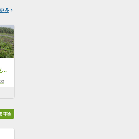
更多
240329-第40座小百岳#094太麻里山O繞。美美兔不放過任何一個可以爬山的時間。
-02
表評論