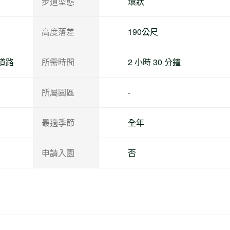
步道型態
環狀
高度落差
190公尺
道路
所需時間
2 小時 30 分鐘
所屬園區
-
最適季節
全年
申請入園
否