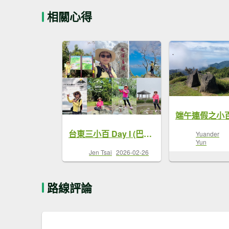
相關心得
台東三小百 Day I (巴塱衛山 加奈美山 太麻里山) 走逛台東
Yuander
Yun
Jen Tsai
2026-02-26
路線評論