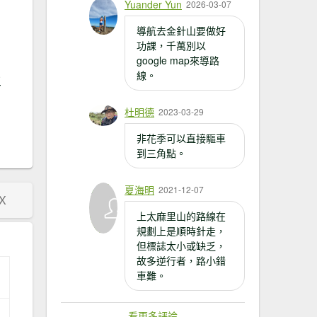
Yuander Yun
2026-03-07
目
開
導航去金針山要做好
功課，千萬別以
google map來導路
線。
三
杜明德
2023-03-29
非花季可以直接驅車
到三角點。
夏海明
2021-12-07
X
上太麻里山的路線在
規劃上是順時針走，
但標誌太小或缺乏，
故多逆行者，路小錯
車難。
看更多評論