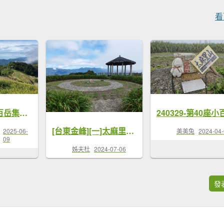
看
端午連假之小百岳集起來-太麻里山
[台東金峰][一]太麻里山、鴨子蘭山
美美兔
2024-04
2025-06-
09
姊夫杜
2024-07-06
發