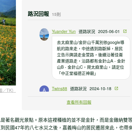
路況回報
15則
Yuander Yun
道路狀況
2025-06-01
去太麻里山/金針山千萬別依google導
航的路來走，中途遇到路斷掉，居民
立告示牌請走金萱路，後續沿著佳崙
產業道路走，沿路都有金針山A - 金針
山B - 金針山C，爬太麻里山，請定位
「中正堂福德正神廟」
Twins88
道路狀況
2024-10-18
圖／TK）
建議各位上山走金宣路,不要用google
查看所有回報
地圖導航,google導航帶的路線目前都
在修路,而且有些路是山區產業道路,受
颱風影響目前都是斷,無法通行。 另外
也是著名觀光景點。原本這裡種植的並不是金針，而是金雞納雙
均萱路有定點管制百事端放行的大家
到民國47年的八七水災之後，嘉義梅山的居民遷居來此，也帶
要注意放行時間。