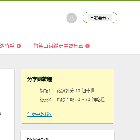
我要分享
 森遊竹縣
微笑山線縱走尋寶集章
分享賺乾糧
祕技1： 路線評分 10 個乾糧
祕技2： 路線回報 50 ~ 70 個乾糧
享
什麼是乾糧?