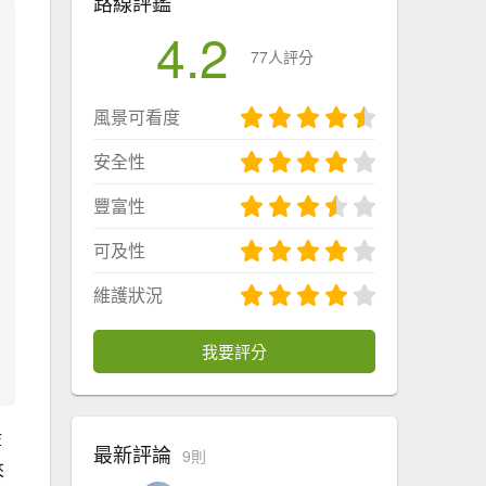
路線評鑑
4.2
77人評分
風景可看度
安全性
豐富性
可及性
維護狀況
我要評分
等
最新評論
9則
來