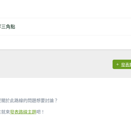
一等三角點
發表
麼關於此路線的問題想要討論？
在就來
發表路線主題
吧！