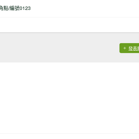
角點/編號0123
發表