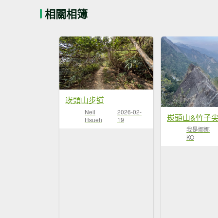
相關相簿
崁頭山步道
Neil
2026-02-
崁頭山&竹子
Hsueh
19
我是娜娜
KO