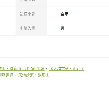
最適季節
全年
申請入園
否
文山、獅額山、坪頂山步道
後大埔古道、山河嶺
獅嶺步道
天池步道、龜形山