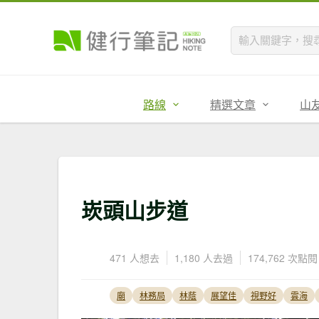
路線
精選文章
山
崁頭山步道
471 人想去
1,180 人去過
174,762 次點閱
廟
林務局
林蔭
展望佳
視野好
雲海