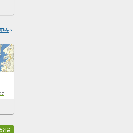
更多
-07
表評論