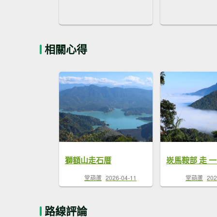
相關心得
獅額山走石厝
堂葫蘆
2026-04-11
堂葫蘆
202
路線評論