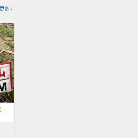
更多
20251018台南 崁馬鞍部啟登崁頭山