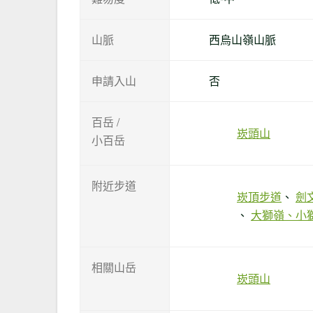
山脈
西烏山嶺山脈
申請入山
否
百岳 /
崁頭山
小百岳
附近步道
崁頂步道
劍
大獅嶺、小
相關山岳
崁頭山