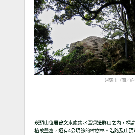
崁頭山（圖／納
崁頭山位居曾文水庫集水區週邊群山之內，標高
植被豐富，還有4公頃餘的樟樹林。沿路及山頂