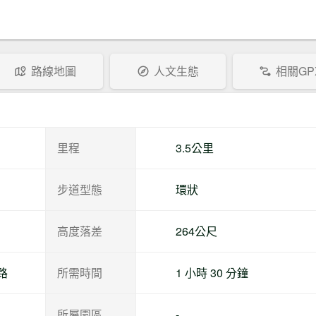
單位有設阻絕性設施，牌子寫道：
「本步道因0121大埔地震影響，部分
路段有崩塌及設施損毀，暫時封閉，
整修後再開放」，請要爬這個步道的
路線地圖
人文生態
相關GP
朋友們多加留意，避免不得其門而
入。
里程
3.5公里
步道型態
環狀
高度落差
264公尺
路
所需時間
1 小時 30 分鐘
所屬園區
-