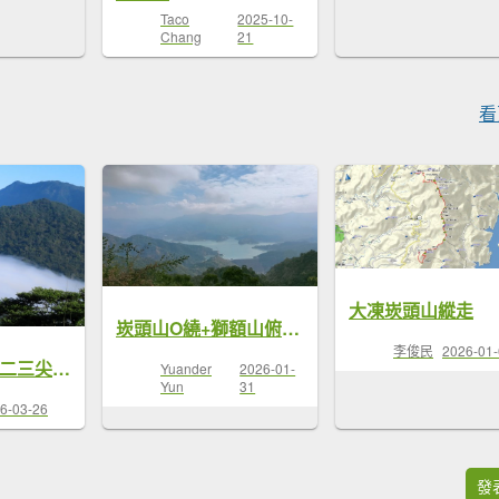
Taco
2025-10-
Chang
21
看
大凍崁頭山縱走
崁頭山O繞+獅額山俯瞰曾文水庫
李俊民
2026-01
崁馬鞍部 走 一二三尖、雙片掀山
Yuander
2026-01-
Yun
31
6-03-26
發