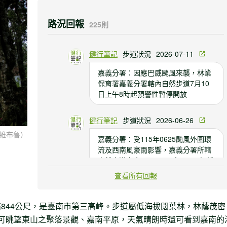
路況回報
225則
健行筆記
步道狀況
2026-07-11
嘉義分署：因應巴威颱風來襲，林業
保育署嘉義分署轄內自然步道7月10
日上午8時起預警性暫停開放
健行筆記
步道狀況
2026-06-26
維布魯）
嘉義分署：受115年0625颱風外圍環
流及西南風豪雨影響，嘉義分署所轄
自然步道自今6月25日下午14:00起暫
停開放
查看所有回報
Conductor
步道狀
2026-06-
844公尺，是臺南市第三高峰。步道屬低海拔闊葉林，林蔭茂密
Wen
況
21
可眺望東山之聚落景觀、嘉南平原，天氣晴朗時還可看到嘉南的
到了孚佑宮後方的登山口，看到相關