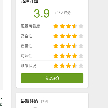
路線評鑑
3.9
105人評分
風景可看度
安全性
豐富性
可及性
維護狀況
我要評分
、
最新評論
17則
濱