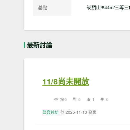
基點
崁頭山/844m/三等三
最新討論
11/8尚未開放
260
0
1
0
慕容艸坊
於 2025-11-10 發表