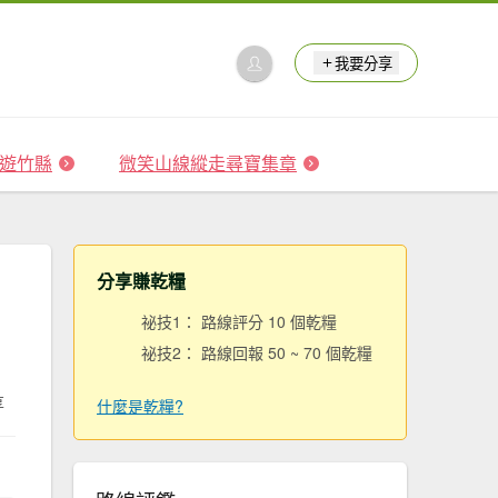
我要分享
 森遊竹縣
微笑山線縱走尋寶集章
分享賺乾糧
祕技1： 路線評分 10 個乾糧
祕技2： 路線回報 50 ~ 70 個乾糧
享
什麼是乾糧?