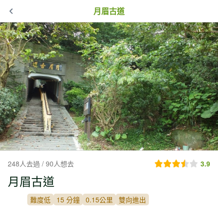
月眉古道
248人去過 / 90人想去
3.9
月眉古道
難度低
15 分鐘
0.15公里
雙向進出