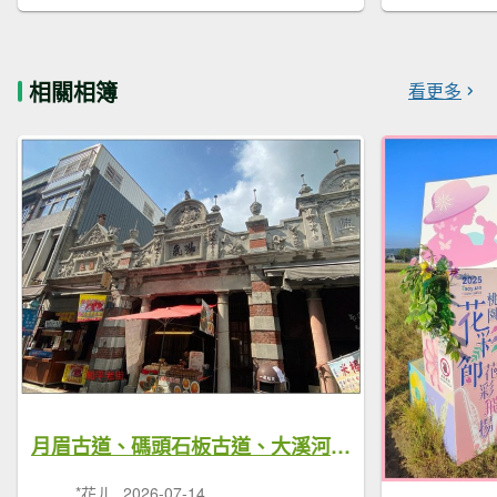
相關相簿
看更多
月眉古道、碼頭石板古道、大溪河濱步道 O型一圈
*花ㄦ
2026-07-14