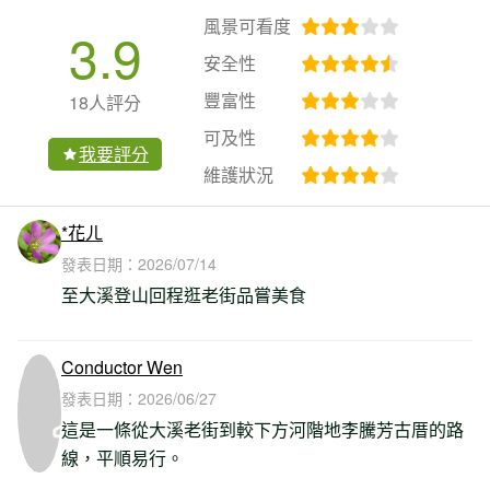
風景可看度
3.9
安全性
豐富性
18人評分
可及性
我要評分
維護狀況
*花ㄦ
發表日期：
2026/07/14
至大溪登山回程逛老街品嘗美食
Conductor Wen
發表日期：
2026/06/27
這是一條從大溪老街到較下方河階地李騰芳古厝的路
線，平順易行。