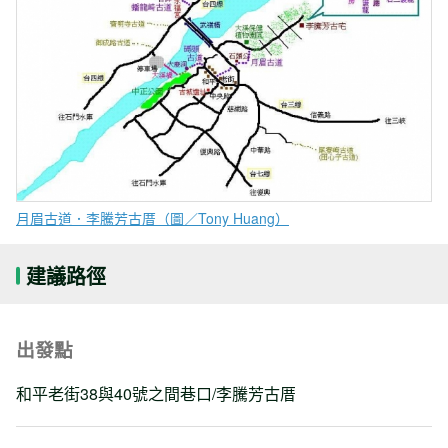
月眉古道．李騰芳古厝（圖／Tony Huang）
建議路徑
出發點
和平老街38與40號之間巷口/李騰芳古厝