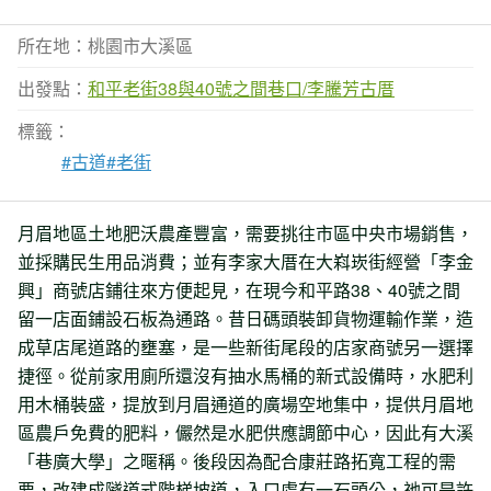
所在地：桃園市大溪區
出發點：
和平老街38與40號之間巷口/李騰芳古厝
標籤：
#古道
#老街
月眉地區土地肥沃農產豐富，需要挑往市區中央市場銷售，
並採購民生用品消費；並有李家大厝在大嵙崁街經營「李金
興」商號店鋪往來方便起見，在現今和平路38、40號之間
留一店面鋪設石板為通路。昔日碼頭裝卸貨物運輸作業，造
成草店尾道路的壅塞，是一些新街尾段的店家商號另一選擇
捷徑。從前家用廁所還沒有抽水馬桶的新式設備時，水肥利
用木桶裝盛，提放到月眉通道的廣場空地集中，提供月眉地
區農戶免費的肥料，儼然是水肥供應調節中心，因此有大溪
「巷廣大學」之暱稱。後段因為配合康莊路拓寬工程的需
要，改建成隧道式階梯坡道，入口處有一石頭公，祂可是許