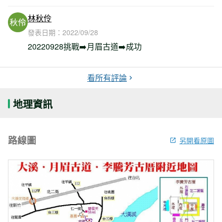
林秋伶
發表日期：
2022/09/28
20220928挑戰➡️月眉古道➡️成功
看所有評論
地理資訊
路線圖
另開看原圖