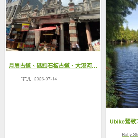
月眉古道、碼頭石板古道、大溪河濱步道 O型一圈
*花ㄦ
2026-07-14
Betty S