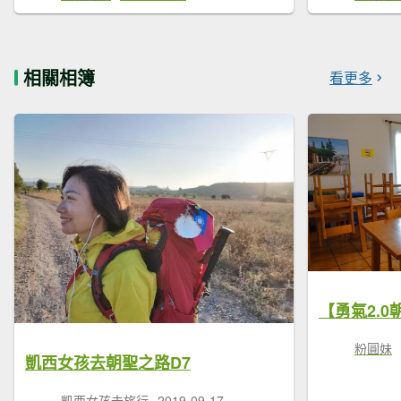
相關相簿
看更多
【勇氣2.0朝
粉圓妹
凱西女孩去朝聖之路D7
凱西女孩去旅行
2019-09-17