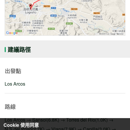
建議路徑
出發點
Los Arcos
路線
Los Arcos → Sansol(6.8K) → Torres del Rio(1.0K) →
Cookie 使用同意
N.S.del Poyo(2.7K) → Viana(7.9K) → Capilla(3.0K) →