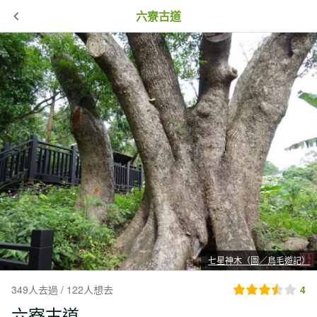
六寮古道
七星神木（圖／鳥毛遊記）
349人去過 / 122人想去
4
六寮古道