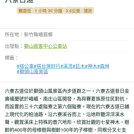
難度低
1 小時 30 分鐘
3.6公里
環狀
所在地：新竹縣峨眉鄉
出發點：
獅山遊客中心公車站
標籤：
#搭公車
#搭台灣好行
#溪流
#巨木
#神木
#森林
#獅頭山風景區
六寮古道位於獅頭山風景區內步道群之一，六寮古道昔日金
廣福墾號於峨嵋、南庄山區開發，為與賽夏族原住民對抗，
而設置的三十六處隘寮之第六個隘寮。現在的六寮古道已鋪
上現代化的柏油路，沿六寮溪谷而上，沿途聆聽淙淙溪水
聲，觀賞溪床上特殊的壺穴地形，欣賞壯觀的七星神木，樹
齡約400年的母樟樹與樹齡100年的子樟樹，同根分叉七支