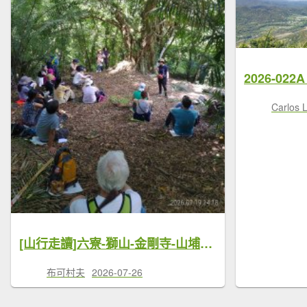
Carlos 
[山行走讀]六寮-獅山-金剛寺-山埔姜老路-萬佛庵
布可村夫
2026-07-26