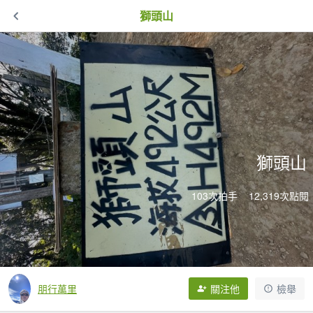
獅頭山
獅頭山
103次拍手
12,319次點閱
朋行萬里
關注他
檢舉