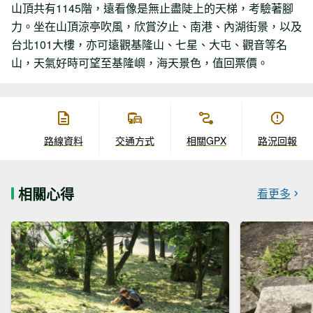
山頂共有1145階，遠看像是無止盡陡上的天梯，考驗著腳
力。坐在山頂涼亭吹風，欣賞汐止、南港、內湖街景，以及
台北101大樓，亦可遠觀基隆山、七星、大屯、觀音等名
山，天氣好時可望至基隆嶼，海天景色，值回票價。
路線資料
交通方式
相關GPX
路況回報
相關心得
看更多