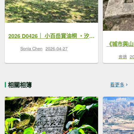
2026 D0426｜ 小百岳賞油桐 ・汐止大尖山步道 & 偽出國「古希臘神殿感」汐止聖德宮
Sonia Chen
2026-04-27
肯鴿
2
相關相簿
看更多