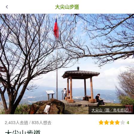
大尖山步道
大尖山（圖／鳥毛遊記）
2,403人去過 / 835人想去
4
大尖山步道