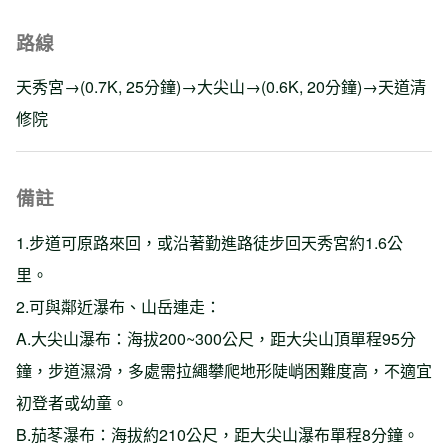
路線
天秀宮→(0.7K, 25分鐘)→大尖山→(0.6K, 20分鐘)→天道清
修院
備註
1.步道可原路來回，或沿著勤進路徒步回天秀宮約1.6公
里。
2.可與鄰近瀑布、山岳連走：
A.大尖山瀑布：海拔200~300公尺，距大尖山頂單程95分
鐘，步道濕滑，多處需拉繩攀爬地形陡峭困難度高，不適宜
初登者或幼童。
B.茄苳瀑布：海拔約210公尺，距大尖山瀑布單程8分鐘。