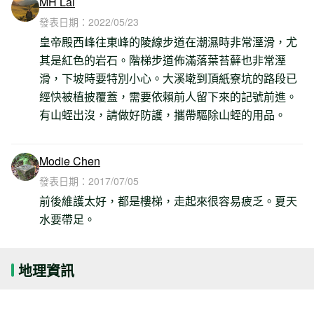
MH Lai
發表日期：
2022/05/23
皇帝殿西峰往東峰的陵線步道在潮濕時非常溼滑，尤
其是紅色的岩石。階梯步道佈滿落葉苔蘚也非常溼
滑，下坡時要特別小心。大溪墘到頂紙寮坑的路段已
經快被植披覆蓋，需要依賴前人留下來的記號前進。
有山蛭出沒，請做好防護，攜帶驅除山蛭的用品。
Modie Chen
發表日期：
2017/07/05
前後維護太好，都是樓梯，走起來很容易疲乏。夏天
水要帶足。
地理資訊