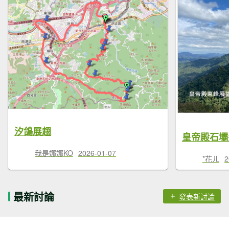
汐鴿展趐
我是娜娜KO
2026-01-07
*花ㄦ
2
最新討論
發表新討論