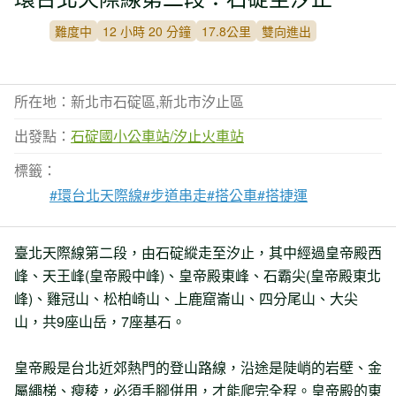
難度中
12 小時 20 分鐘
17.8公里
雙向進出
所在地：新北市石碇區,新北市汐止區
出發點：
石碇國小公車站/汐止火車站
標籤：
#環台北天際線
#步道串走
#搭公車
#搭捷運
臺北天際線第二段，由石碇縱走至汐止，其中經過皇帝殿西
峰、天王峰(皇帝殿中峰)、皇帝殿東峰、石霸尖(皇帝殿東北
峰)、雞冠山、松柏崎山、上鹿窟崙山、四分尾山、大尖
山，共9座山岳，7座基石。
皇帝殿是台北近郊熱門的登山路線，沿途是陡峭的岩壁、金
屬繩梯、瘦稜，必須手腳併用，才能爬完全程。皇帝殿的東