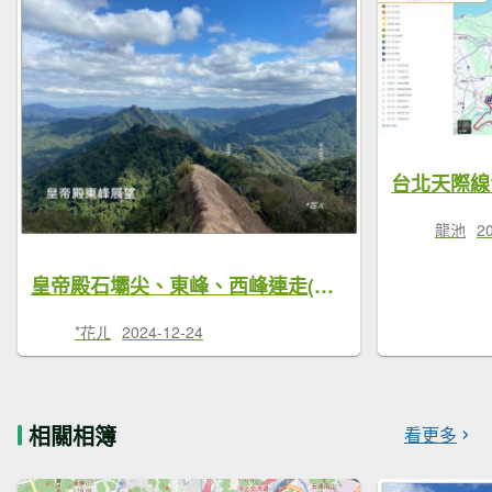
龍池
2
皇帝殿石壩尖、東峰、西峰連走(北峰登山口)
*花ㄦ
2024-12-24
相關相簿
看更多