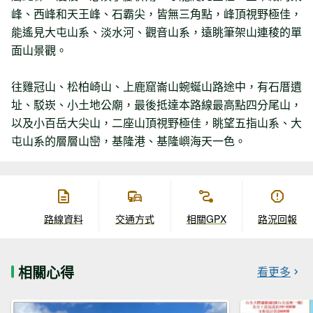
峰、西峰和天王峰、石霸尖，皆無三角點，峰頂視野極佳，
能遙見大屯山系、淡水河、觀音山系，遠眺筆架山連稜的單
面山景觀。
往雞冠山、松柏崎山、上鹿窟崙山蜿蜒山路途中，有石厝遺
址、駁崁、小土地公廟，最後抵達本路線最高點四分尾山，
以及小百岳大尖山，二座山頂視野極佳，眺望五指山系、大
屯山系的層層山巒，基隆港、基隆嶼海天一色。
路線資料
交通方式
相關GPX
路況回報
相關心得
看更多