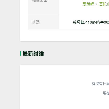
慈母峰
普陀
基點
慈母峰/410m/晴字0
最新討論
有沒有什
現