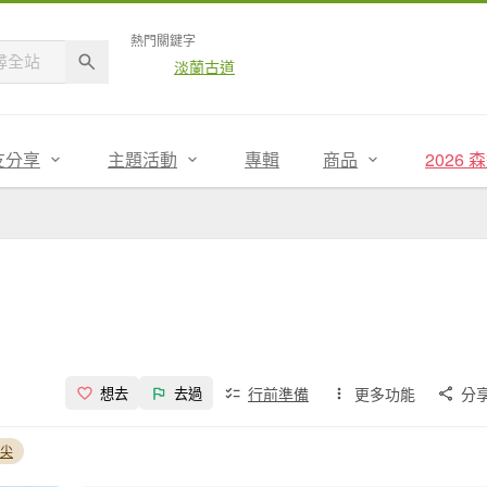
熱門關鍵字
淡蘭古道
友分享
主題活動
專輯
商品
2026
行前準備
更多功能
分
想去
去過
尖