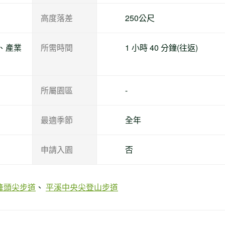
高度落差
250公尺
、產業
所需時間
1 小時 40 分鐘(往返)
所屬園區
-
最適季節
全年
申請入園
否
峰頭尖步道
平溪中央尖登山步道