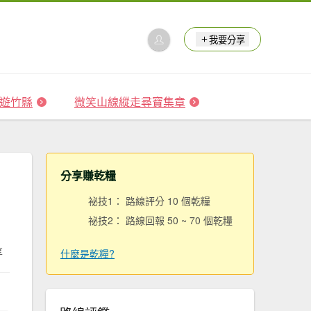
我要分享
 森遊竹縣
微笑山線縱走尋寶集章
分享賺乾糧
祕技1： 路線評分 10 個乾糧
祕技2： 路線回報 50 ~ 70 個乾糧
享
什麼是乾糧?