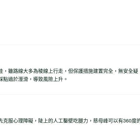
佳，雖路線大多為稜線上行走，但保護措施建置完全，無安全疑
踩點過於溼滑，導致風險上升。
先克服心理障礙，陡上的人工鑿壁吃腿力，慈母峰可以有360度