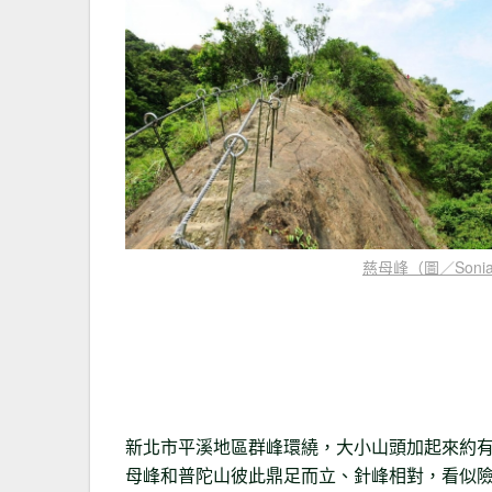
慈母峰（圖／Sonia
新北市平溪地區群峰環繞，大小山頭加起來約有
母峰和普陀山彼此鼎足而立、針峰相對，看似