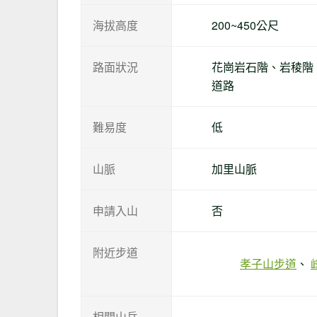
海拔高度
200~450公尺
路面狀況
花崗岩石階、岩稜階
道路
難易度
低
山脈
加里山脈
申請入山
否
附近步道
孝子山步道
相關山岳