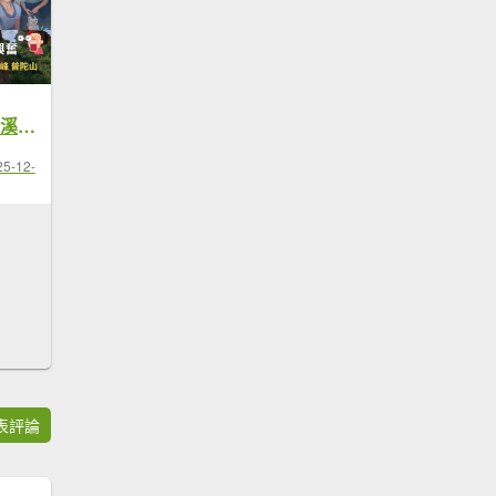
114.12.07新北／平溪 垂直懸空鐵梯大自然的鬼斧神工平溪6尖O型（臭頭山，中央尖，慈恩嶺，慈母峰，普陀山，孝子山)
25-12-
表評論