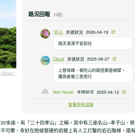
路況回報
16則
*花ㄦ
步道狀況
2026-04-19
雨天濕滑不宜前往
Cloud
步道狀況
2025-08-27
上慈母峰、普陀山的路徑都是峭壁，
 Chen）
懼高者需三思而行
Neil Hsueh
步道狀況
2025-04-12
路況維護一切良好，建議載離線地
查看所有回報
圖，避免走到人煙稀少路線。
20多座，有「二十四孝山」之稱。其中有三座名山─孝子山、慈
險不可攀，幸好在險峻堅硬的岩稜上有人工打鑿的岩石階梯，還