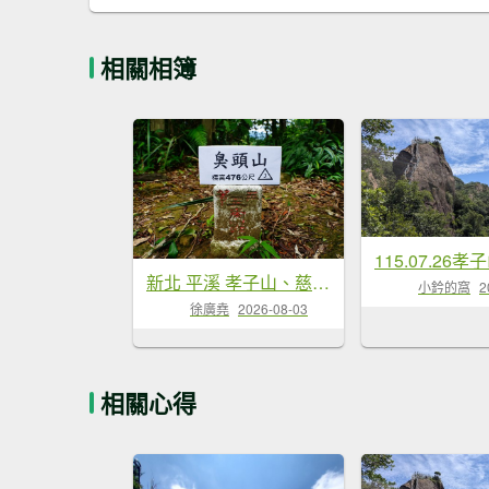
相關相簿
新北 平溪 孝子山、慈母峰、普陀山、中央尖、臭頭山
小鈐的窩
2
徐廣堯
2026-08-03
相關心得