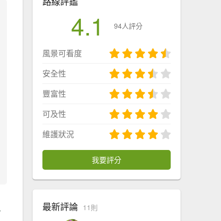
路線評鑑
4.1
94人評分
風景可看度
安全性
豐富性
可及性
維護狀況
我要評分
最新評論
11則
有