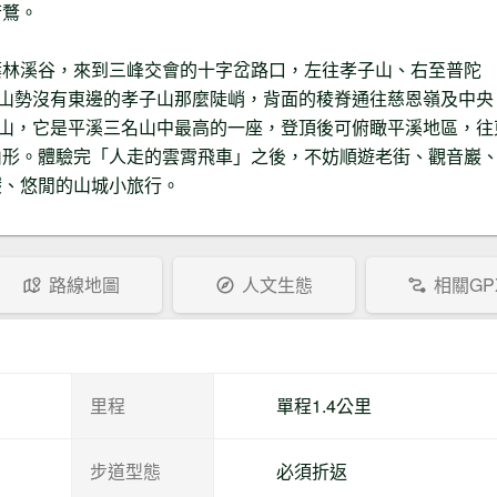
若鶩。
葉林溪谷，來到三峰交會的十字岔路口，左往孝子山、右至普陀
，山勢沒有東邊的孝子山那麼陡峭，背面的稜脊通往慈恩嶺及中央
陀山，它是平溪三名山中最高的一座，登頂後可俯瞰平溪地區，往
山形。體驗完「人走的雲霄飛車」之後，不妨順遊老街、觀音巖
碳、悠閒的山城小旅行。
路線地圖
人文生態
相關GP
里程
單程1.4公里
步道型態
必須折返