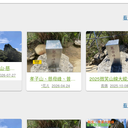
看
115.07.26孝子山-慈母峰-嶺腳瀑布-望谷瀑布之旅
026-07-27
孝子山、慈母峰、普陀山 O遶一圈
肯鴿
2025-10-0
*花ㄦ
2026-04-24
看