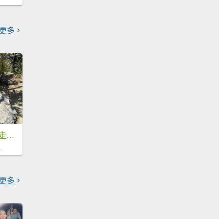
更多
2025微笑山線大縱走尋寶集章任務-Ep.11【五分山系】平溪小黃山段｜慈母峰 × 孝子山
8
更多