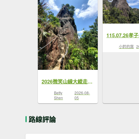
小鈐的窩
2
2026微笑山線大縱走尋寶集章任務微笑山線：【五分山系】平溪小黃山段（孝子山，普陀山，慈母峰）
Betty
2026-08-
Shen
05
路線評論