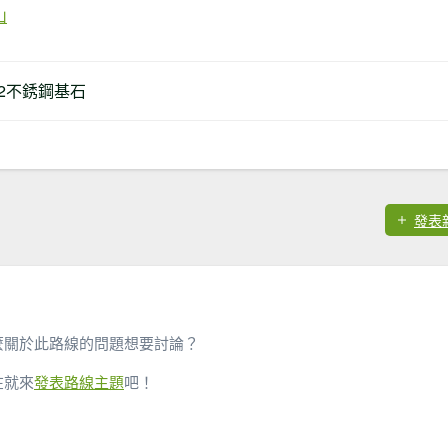
山
02不銹鋼基石
發表
麼關於此路線的問題想要討論？
在就來
發表路線主題
吧！