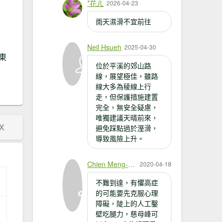
*花ㄦ
2026-04-23
雨天濕滑不宜前往
Neil Hsueh
2025-04-30
東
位於平溪的郊山路
、
線，展望極佳，雖路
線大多為稜線上行
走，但保護措施建置
完全，無安全疑慮，
唯獨建議天晴前來，
X
避免踩點過於溼滑，
導致風險上升。
Chien Meng-Hsuan
2020-04-18
不難到達，有懼高症
的可能要先克服心理
障礙，陡上的人工鑿
壁吃腿力，慈母峰可