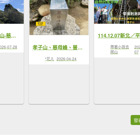
115.07.26孝子山-慈母峰-嶺腳瀑布-望谷瀑布之旅
孝子山、慈母峰、普陀山 O遶一圈
帶著小孩去
20
026-07-28
爬山
07
*花ㄦ
2026-04-24
發