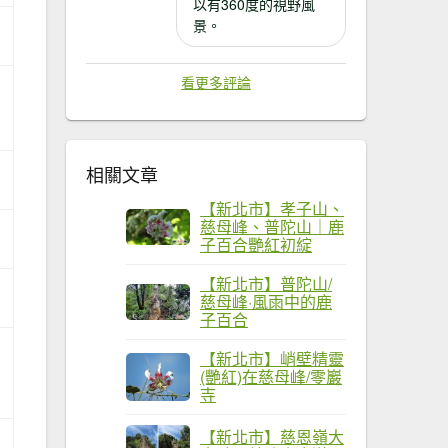
以有360度的視野風
景。
看更多評論
相關文章
【新北市】孝子山、
慈母峰、普陀山｜鹿
子百合艷紅初綻
【新北市】普陀山/
慈母峰·風雨中的鹿
子百合
【新北市】峭壁精靈
(艷紅)在慈母峰/零巖
寺
【新北市】慈恩嶺大