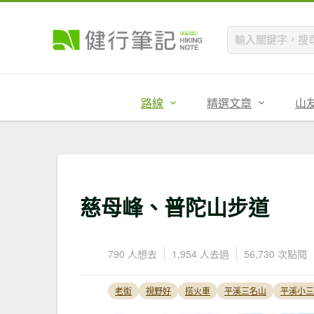
路線
精選文章
山
慈母峰、普陀山步道
790 人想去
1,954 人去過
56,730 次點閱
老街
視野好
搭火車
平溪三名山
平溪小三