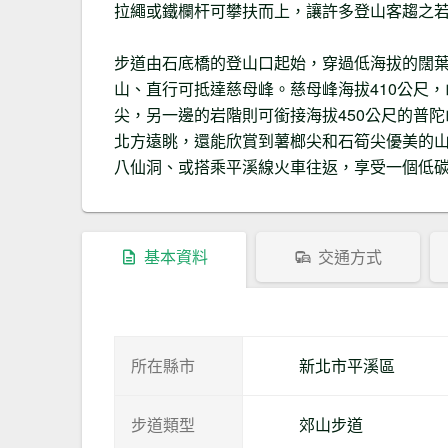
拉繩或鐵欄杆可攀扶而上，讓許多登山客趨之
步道由石底橋的登山口起始，穿過低海拔的闊
山、直行可抵達慈母峰。慈母峰海拔410公尺
尖，另一邊的岩階則可銜接海拔450公尺的普
北方遠眺，還能欣賞到薯榔尖和石筍尖優美的
八仙洞、或搭乘平溪線火車往返，享受一個低
基本資料
交通方式
所在縣市
新北市平溪區
步道類型
郊山步道