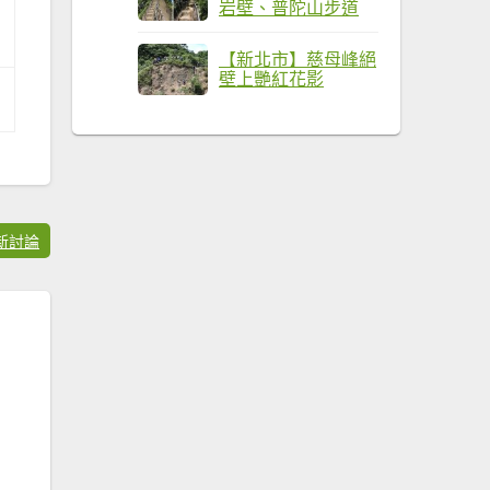
岩壁、普陀山步道
【新北市】慈母峰絕
壁上艷紅花影
新討論