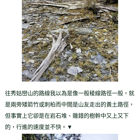
往秀姑巒山的路線我以為是像一般稜線路徑一般，就
是兩旁矮箭竹或刺柏而中間是山友走出的黃土路徑，
但事實上它卻是在岩石堆、雜錯的樹幹中又上又下
的，行進的速度並不快。▼