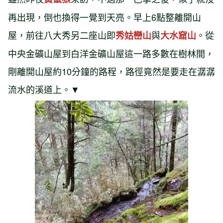
再出現，倒也換得一覺到天亮。早上6點整離開山
屋，前往八大秀另二座山即
與
。從
秀姑巒山
大水窟山
中央金礦山屋到白洋金礦山屋這一路多數在樹林間，
剛離開山屋約10分鐘的路程，路徑竟然是要走在潺潺
流水的溪道上。▼