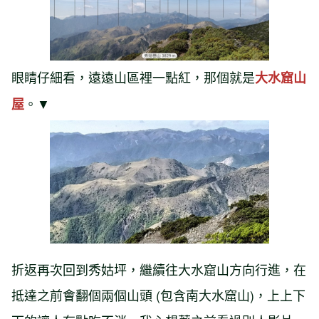
眼睛仔細看，遠遠山區裡一點紅，那個就是
大水窟山
。▼
屋
折返再次回到秀姑坪，繼續往大水窟山方向行進，在
抵達之前會翻個兩個山頭 (包含南大水窟山)，上上下