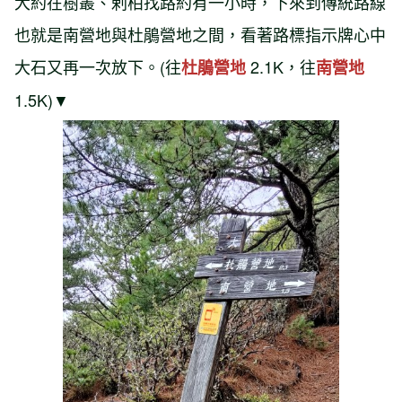
大約在樹叢、剌柏找路約有一小時，下來到傳統路線
也就是南營地與杜鵑營地之間，看著路標指示牌心中
大石又再一次放下。(往
2.1K，往
杜鵑營地
南營地
1.5K)▼