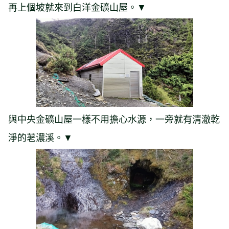
再上個坡就來到白洋金礦山屋。▼
與中央金礦山屋一樣不用擔心水源，一旁就有清澈乾
淨的荖濃溪。▼