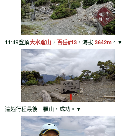
11:49登頂
，
，海拔
。▼
大水窟山
百岳#13
3642m
這趟行程最後一顆山，成功。▼