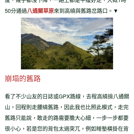
50分通過
來到高繞與舊路岔路口。▼
八通關草原
崩塌的舊路
看了不少山友的日誌或GPX路線，去程高繞撿八通關
山，回程則走腰繞舊路，因此我也比照此模式，走完
舊路只能說，敢走的路需要膽大心細，一步一步都要
很小心，若是您的背包太過突兀，例如睡墊橫掛在背