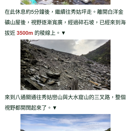
在此休息約5分鐘後，繼續往秀姑坪走。離開白洋金
礦山屋後，視野逐漸寬廣，經過碎石坡，已經來到海
拔近
的稜線上。▼
3500m
來到八通關通往秀姑巒山與大水窟山的三叉路，整個
視野都開闊起來了。▼