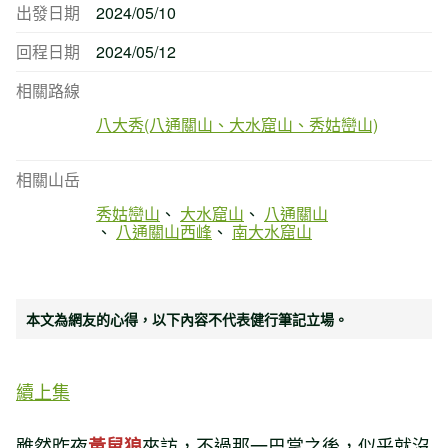
出發日期
2024/05/10
回程日期
2024/05/12
相關路線
八大秀(八通關山、大水窟山、秀姑巒山)
相關山岳
秀姑巒山
大水窟山
八通關山
八通關山西峰
南大水窟山
本文為網友的心得，以下內容不代表健行筆記立場。
續上集
雖然昨夜
來訪，不過那一巴掌之後，似乎就沒
黃鼠狼