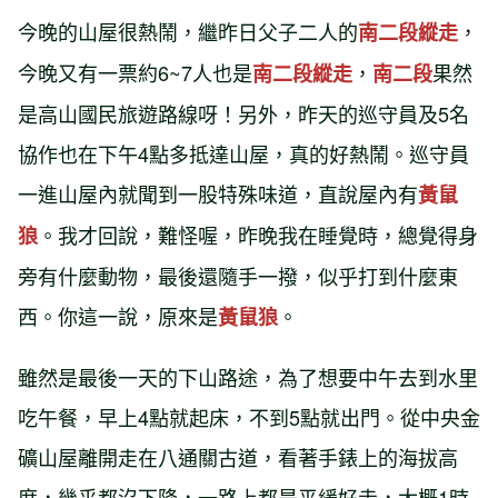
今晚的山屋很熱鬧，繼昨日父子二人的
，
南二段縱走
今晚又有一票約6~7人也是
，
果然
南二段縱走
南二段
是高山國民旅遊路線呀！另外，昨天的巡守員及5名
協作也在下午4點多抵達山屋，真的好熱鬧。巡守員
一進山屋內就聞到一股特殊味道，直說屋內有
黃鼠
。我才回說，難怪喔，昨晚我在睡覺時，總覺得身
狼
旁有什麼動物，最後還隨手一撥，似乎打到什麼東
西。你這一說，原來是
。
黃鼠狼
雖然是最後一天的下山路途，為了想要中午去到水里
吃午餐，早上4點就起床，不到5點就出門。從中央金
礦山屋離開走在八通關古道，看著手錶上的海拔高
度，幾乎都沒下降，一路上都是平緩好走，大概1時