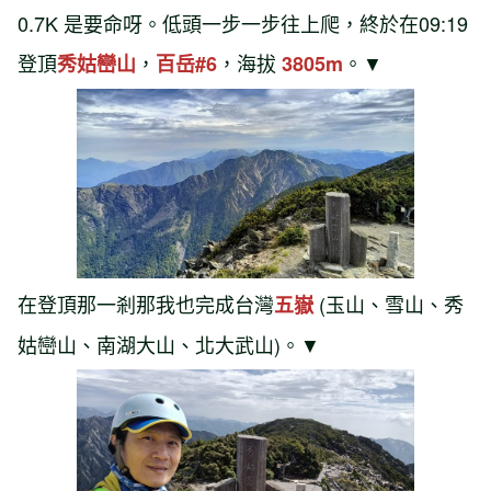
0.7K 是要命呀。低頭一步一步往上爬，終於在09:19
登頂
，
，海拔
。▼
秀姑巒山
百岳#6
3805m
在登頂那一剎那我也完成台灣
(玉山、雪山、秀
五嶽
姑巒山、南湖大山、北大武山)。▼