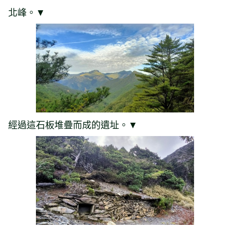
北峰。▼
經過這石板堆疊而成的遺址。▼