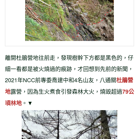
離開杜鵑營地往前走，發現樹幹下方都是黑色的，仔
細一看都是被火燒過的痕跡，才回想到先前的新聞，
2021年NCC前專委喬建中和4名山友，八通關
杜鵑營
露營，因為生火煮食引發森林大火，燒毀超過
地
79公
。▼
頃林地