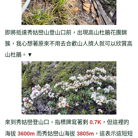
即將抵達秀姑巒山登山口前，出現高山杜鵑花團錦
簇，我心想著原來不用去合歡山人擠人就可以欣賞高
山杜鵑。▼
來到秀姑巒登山口，指標牌寫著剩
，但這裡的
0.7K
海拔
而秀姑巒山海拔
，這表示這短短
3600m
3805m