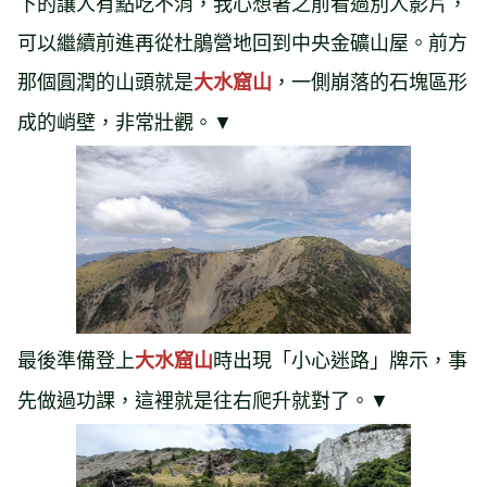
下的讓人有點吃不消，我心想著之前看過別人影片，
可以繼續前進再從杜鵑營地回到中央金礦山屋。前方
那個圓潤的山頭就是
，一側崩落的石塊區形
大水窟山
成的峭壁，非常壯觀。▼
最後準備登上
時出現「小心迷路」牌示，事
大水窟山
先做過功課，這裡就是往右爬升就對了。▼