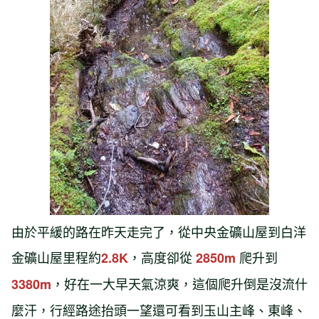
由於平緩的路在昨天走完了，從中央金礦山屋到白洋
金礦山屋里程約
，高度卻從
爬升到
2.8K
2850m
，好在一大早天氣涼爽，這個爬升倒是沒流什
3380m
麼汗，行經路途抬頭一望還可看到玉山主峰、東峰、