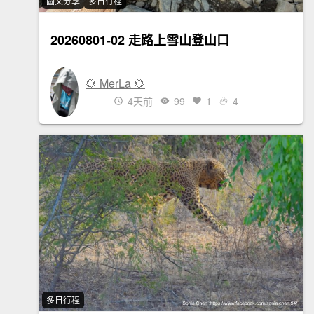
圖文分享
多日行程
20260801-02 走路上雪山登山口
🌻 MerLa 🌻
4天前
99
1
4
多日行程