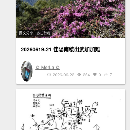
圖文分享
多日行程
20260619-21 佳陽南稜出武加加難
🌻 MerLa 🌻
2026-06-22
264
0
7