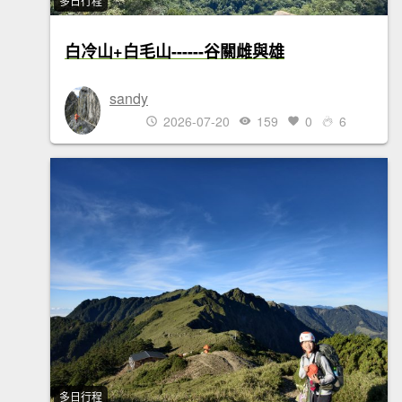
多日行程
白冷山+白毛山------谷關雌與雄
sandy
2026-07-20
159
0
6
多日行程