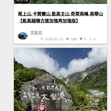
尾上山.卡賀爾山.能高主山.奇萊南峰.南華山
【能高越嶺古道加強再加強版】
李斯特
2026-07-25
288
0
8