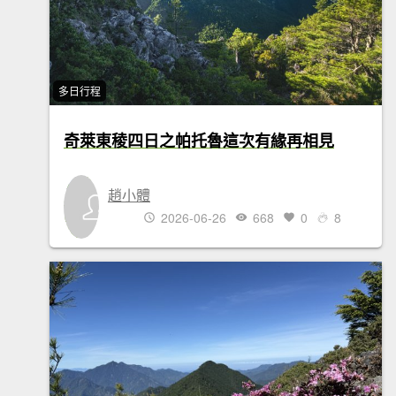
多日行程
奇萊東稜四日之帕托魯這次有緣再相見
趙小體
2026-06-26
668
0
8