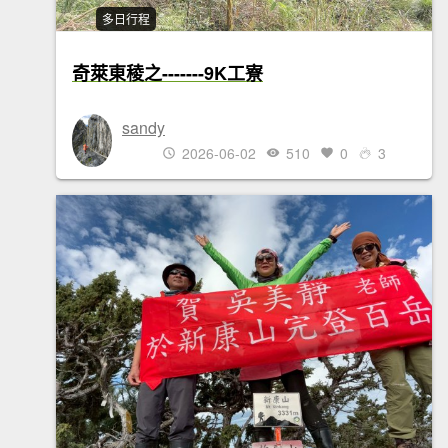
多日行程
奇萊東稜之-------9K工寮
sandy
2026-06-02
510
0
3