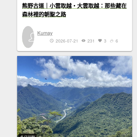
熊野古道｜小雲取越・大雲取越：那些藏在
森林裡的朝聖之路
Kumay
2026-07-21
231
3
6