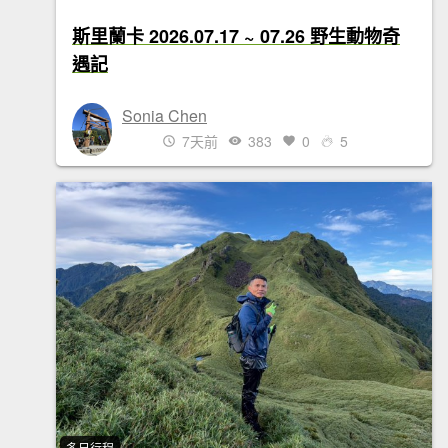
斯里蘭卡 2026.07.17 ~ 07.26 野生動物奇
遇記
Sonia Chen
7天前
383
0
5
多日行程