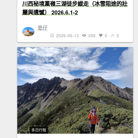
川西秘境黨嶺三湖徒步縱走（冰雪阻途的壯
麗與遺憾） 2026.6.1-2
恩仔
2026-06-13
358
0
3
多日行程