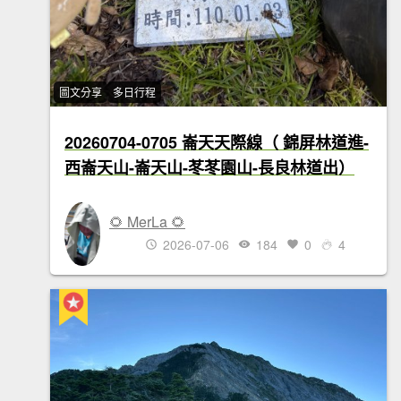
圖文分享
多日行程
20260704-0705 崙天天際線（ 錦屏林道進-
西崙天山-崙天山-苳苳園山-長良林道出）
🌻 MerLa 🌻
2026-07-06
184
0
4