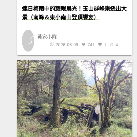
連日梅雨中的耀眼晨光！玉山群峰樂透出大
景（南峰＆東小南山登頂饗宴）
黃家小隊
2026-06-09
741
1
4