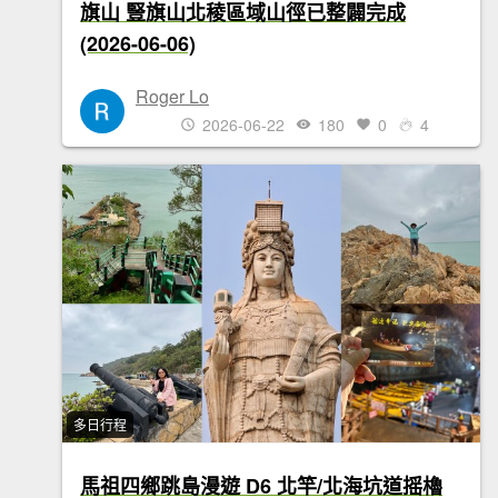
旗山 豎旗山北稜區域山徑已整闢完成
(2026-06-06)
Roger Lo
2026-06-22
180
0
4
多日行程
馬祖四鄉跳島漫遊 D6 北竿/北海坑道摇櫓