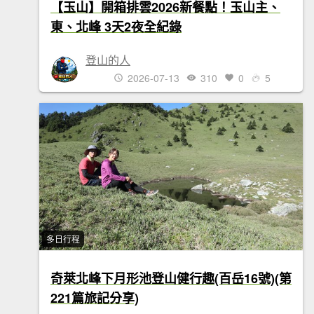
【玉山】開箱排雲2026新餐點！玉山主、
東、北峰 3天2夜全紀錄
登山的人
2026-07-13
310
0
5
多日行程
奇萊北峰下月形池登山健行趣(百岳16號)(第
221篇旅記分享)