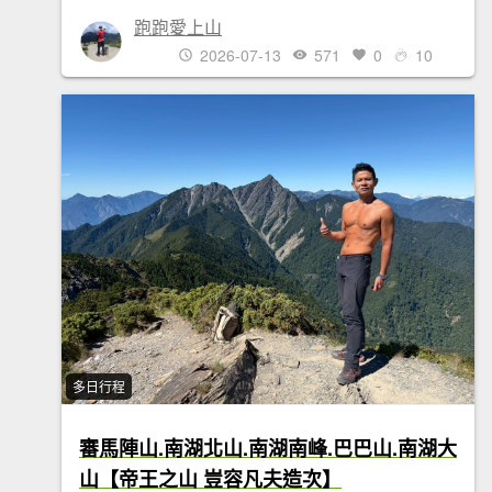
跑跑愛上山
2026-07-13
571
0
10
多日行程
審馬陣山.南湖北山.南湖南峰.巴巴山.南湖大
山【帝王之山 豈容凡夫造次】