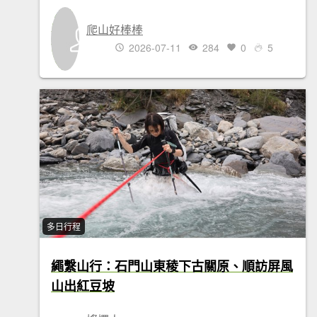
爬山好棒棒
2026-07-11
284
0
5
多日行程
繩繫山行：石門山東稜下古關原、順訪屏風
山出紅豆坡