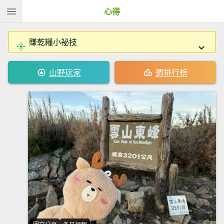
心得
賺乾糧小祕技
山野玩家
週排行榜