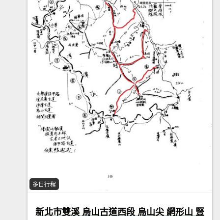
多日行程
新北市雙溪 烏山古道西段 烏山尖 網形山 豎