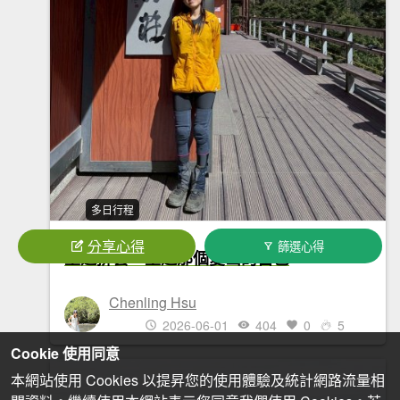
多日行程
分享心得
篩選心得
重返排雲，重遇那個愛山的自己
Chenling Hsu
2026-06-01
404
0
5
Cookie 使用同意
本網站使用 Cookies 以提昇您的使用體驗及統計網路流量相