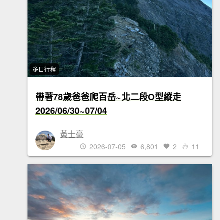
多日行程
帶著78歲爸爸爬百岳~北二段O型縱走
2026/06/30~07/04
黃士豪
2026-07-05
6,801
2
11