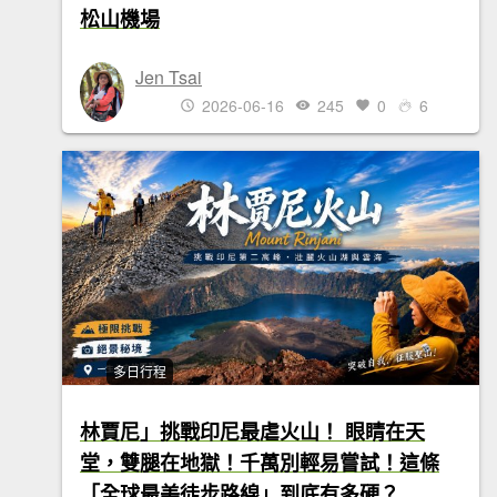
松山機場
Jen Tsai
2026-06-16
245
0
6
多日行程
林賈尼」挑戰印尼最虐火山！ 眼睛在天
堂，雙腿在地獄！千萬別輕易嘗試！這條
「全球最美徒步路線」到底有多硬？