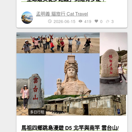
孟明義 貓旅行 Cat Travel
2026-06-15
419
0
3
多日行程
馬祖四鄉跳島漫遊 D5 北竿與南竿 雲台山/