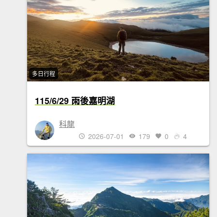
多日行程
115/6/29 雨後嘉明湖
科龍
2026-07-01
179
0
4