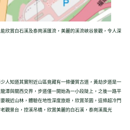
上能欣賞白石溪及泰崗溪匯流，美麗的溪流峽谷景觀，令人深
鮮少人知道其實附近山區竟藏有一條優質古道，黃劫步道是一
在龍潭與關西交界，步道僅一開始為一小段陡上，之後一路平
想要親近山林，體驗在地性深度旅遊，欣賞茶園，這條超冷門
宇老觀景台，控溪吊橋，欣賞美麗的白石溪，泰崗溪風光