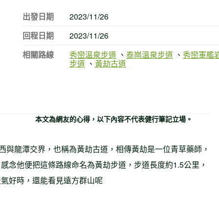
出發日期
2023/11/26
回程日期
2023/11/26
相關路線
秀巒溫泉步道
、
泰崗溫泉步道
、
秀巒軍艦
步道
、
黃劫古道
本文為網友的心得，以下內容不代表健行筆記立場。
關西與龍潭交界，也稱為黃劫古道，相傳黃劫是一位青草藥師，
感念他便把這條路線命名為黃劫步道，步道長度約1.5公里，
天氣好時，還能看見遠方群山呢