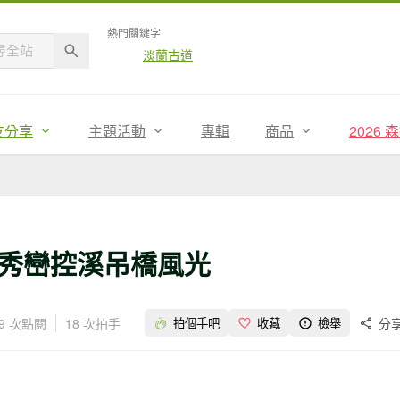
熱門關鍵字
淡蘭古道
友分享
主題活動
專輯
商品
2026
秀巒控溪吊橋風光
09 次點閱
18 次拍手
分
拍個手吧
收藏
檢舉