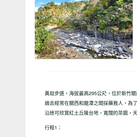
黃劫步道，海拔最高295公尺，位於新竹
過去經常在關西和龍潭之間採藥救人，為了
沿途可欣賞紅土丘陵台地，寬闊的茶園，
行程1：