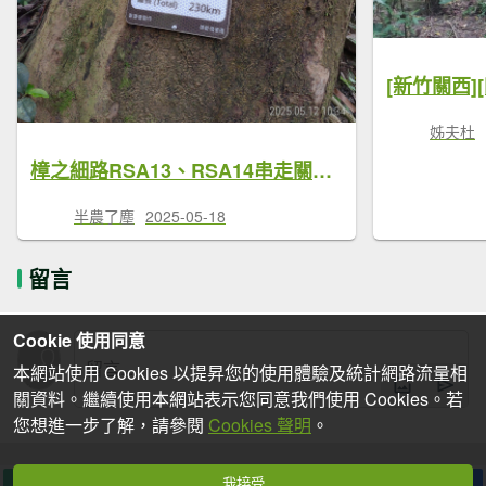
姊夫杜
樟之細路RSA13、RSA14串走關西5山(燥坑山+苧子園山+上南片山+東坑山+雞寮坑山)
半農了塵
2025-05-18
留言
Cookie 使用同意
本網站使用 Cookies 以提昇您的使用體驗及統計網路流量相
關資料。繼續使用本網站表示您同意我們使用 Cookies。若
您想進一步了解，請參閱
Cookies 聲明
。
我接受