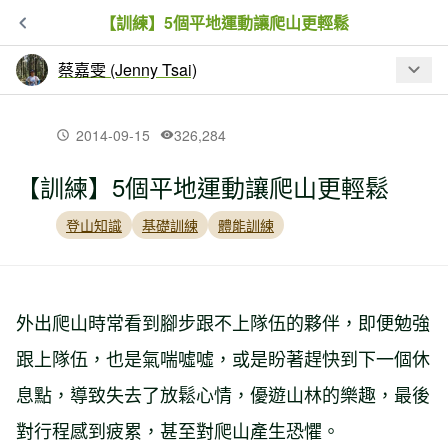
【訓練】5個平地運動讓爬山更輕鬆
蔡嘉雯 (Jenny Tsai)
最新文章
2014-09-15
326,284
【訓練】5個平地運動讓爬山更輕鬆
【訓練】登山者的體能訓練（一）爬階
梯比跑步好
登山知識
基礎訓練
體能訓練
【健行學堂】笑膝膝講堂：冬日登山先
暖機：動態暖身
外出爬山時常看到腳步跟不上隊伍的夥伴，即便勉強
跟上隊伍，也是氣喘噓噓，或是盼著趕快到下一個休
【健行學堂】笑膝膝講堂：伸展做的好
息點，導致失去了放鬆心情，優遊山林的樂趣，最後
傷害不來找
對行程感到疲累，甚至對爬山產生恐懼。