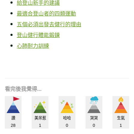
給登山新手的建議
最適合登山者的四類運動
五個必須出發去健行的理由
登山健行體能鍛鍊
心肺耐力訓練
看完後我覺得...
讚
美呆惹
哈哈
哭哭
生氣
28
1
0
0
1