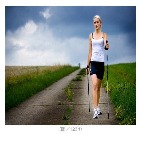
（圖／123rf）