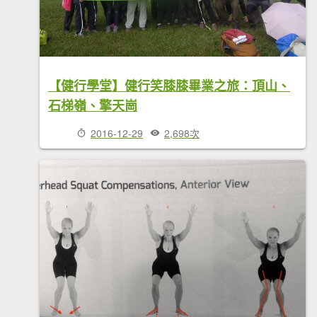
【健行學堂】健行笑膝膝畢業之旅：頂山、
石梯嶺、擎天崗
2016-12-29
2,698次