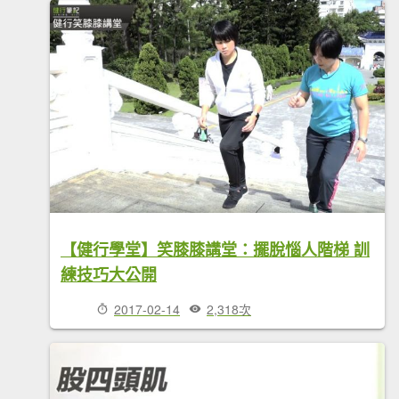
【健行學堂】笑膝膝講堂：擺脫惱人階梯 訓
練技巧大公開
2017-02-14
2,318次