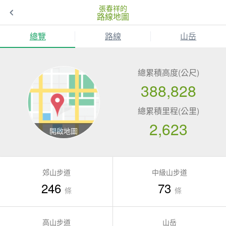
張春祥的
路線地圖
總覽
路線
山岳
總累積高度(公尺)
388,828
總累積里程(公里)
2,623
郊山步道
中級山步道
246
73
條
條
高山步道
山岳