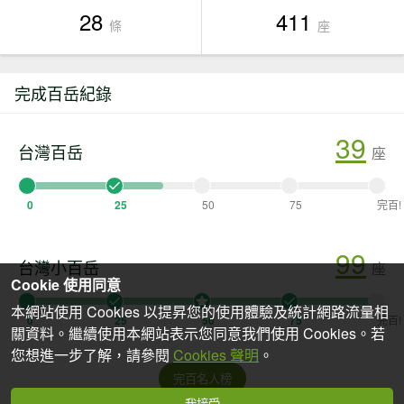
28
411
條
座
完成百岳紀錄
39
台灣百岳
座
0
25
50
75
完百!
99
台灣小百岳
座
Cookie 使用同意
本網站使用 Cookies 以提昇您的使用體驗及統計網路流量相
0
25
50
75
完百!
關資料。繼續使用本網站表示您同意我們使用 Cookies。若
您想進一步了解，請參閱
Cookies 聲明
。
完百名人榜