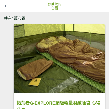
蘇芭辣的
心得
共有1篇心得
拓荒者G-EXPLORE頂級輕量羽絨睡袋 心得