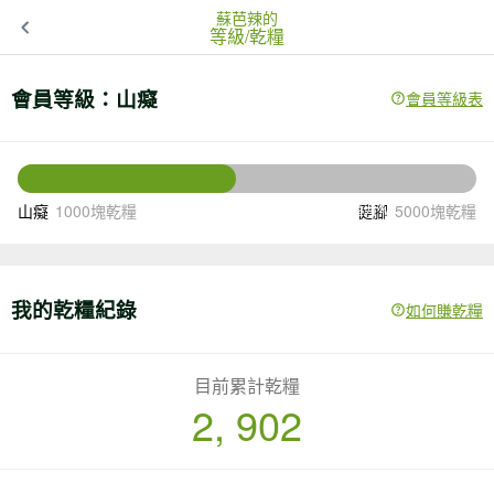
蘇芭辣的
等級/乾糧
會員等級：
山癡
會員等級表
2098
還差
塊乾糧升級
山癡
1000塊乾糧
健腳
5000塊乾糧
我的乾糧紀錄
如何賺乾糧
目前累計乾糧
2, 902